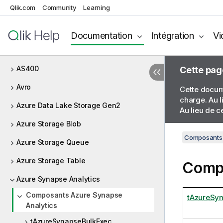
Qlik.com
Community
Learning
Log Apache
Composants pour archiver/désarchiver
Documentation
Intégration
Vi
ARFF
AS400
Cette pag
Avro
Cette docume
charge. Au l
Azure Data Lake Storage Gen2
Au lieu de c
Azure Storage Blob
Composants 
Azure Storage Queue
Azure Storage Table
Compo
Azure Synapse Analytics
Composants Azure Synapse
tAzureSy
Analytics
tAzureSynapseBulkExec