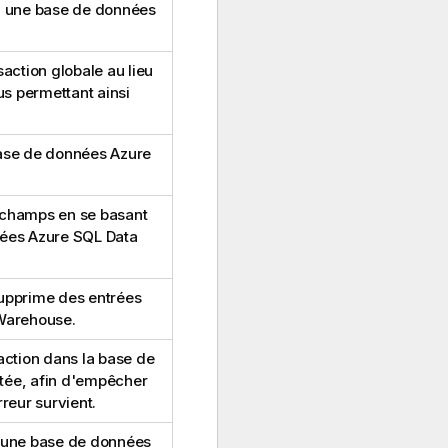
à une base de données
ction globale au lieu
us permettant ainsi
ase de données Azure
s champs en se basant
nées Azure SQL Data
supprime des entrées
Warehouse.
ction dans la base de
ée, afin d'empêcher
rreur survient.
 une base de données