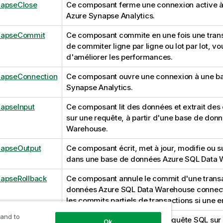
napseClose
Ce composant ferme une connexion active 
Azure Synapse Analytics.
napseCommit
Ce composant commite en une fois une transa
de commiter ligne par ligne ou lot par lot, vo
d'améliorer les performances.
napseConnection
Ce composant ouvre une connexion à une b
Synapse Analytics.
apseInput
Ce composant lit des données et extrait de
sur une requête, à partir d'une base de don
Warehouse.
napseOutput
Ce composant écrit, met à jour, modifie ou 
dans une base de données Azure SQL Data 
apseRollback
Ce composant annule le commit d'une transa
données Azure SQL Data Warehouse connect
les commits partiels de transactions si une e
 and to
napseRow
Ce composant exécute une requête SQL sur
Ok