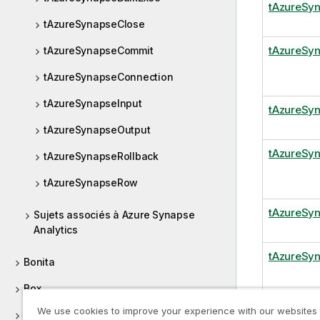
tAzureSy
tAzureSynapseClose
tAzureSy
tAzureSynapseCommit
tAzureSynapseConnection
tAzureSynapseInput
tAzureSy
tAzureSynapseOutput
tAzureSyn
tAzureSynapseRollback
tAzureSynapseRow
tAzureSy
Sujets associés à Azure Synapse
Analytics
tAzureSyn
Bonita
Box
We use cookies to improve your experience with our websites
Buffer
tAzureSy