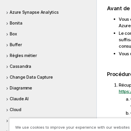
Avant d
Azure Synapse Analytics
Vous 
Bonita
Azure
Le co
Box
suffi
Buffer
consu
Vous u
Règles métier
Cassandra
Procédur
Change Data Capture
Récup
Diagramme
https:
Claude AI
Cloud
CombinedSQL
We use cookies to improve your experience with our websites