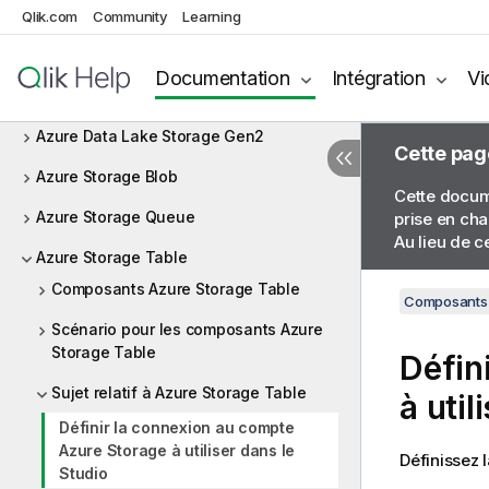
ARFF
Qlik.com
Community
Learning
AS400
Documentation
Intégration
Vi
Avro
Azure Data Lake Storage Gen2
Cette pag
Azure Storage Blob
Cette docume
Azure Storage Queue
prise en cha
Au lieu de c
Azure Storage Table
Composants Azure Storage Table
Composants 
Scénario pour les composants Azure
Storage Table
Défin
Sujet relatif à Azure Storage Table
à util
Définir la connexion au compte
Azure Storage à utiliser dans le
Définissez
Studio