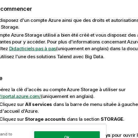
e commencer
disposez d'un compte Azure ainsi que des droits et autorisation
 Storage.
mpte Azure Storage utilisé a bien été créé et vous disposez des 
santes pour y accéder. Pour plus d'informations concernant Azur
ltez
Didacticiels pas à pas
(uniquement en anglais)
dans la docu
tilisez l'une des solutions
Talend
avec Big Data.
e
érez la clé d'accès au compte Azure Storage à utiliser sur
//portal.azure.com/
(uniquement en anglais)
.
Cliquez sur
All services
dans la barre de menu située à gauche
d'accueil d'Azure.
Cliquez sur
Storage accounts
dans la section
STORAGE
.
Cliquez sur le compte de stockage à utiliser.
 and to
Dans la liste qui s'affiche, cliquez sur
Access keys
pour ouvrir 
Ok