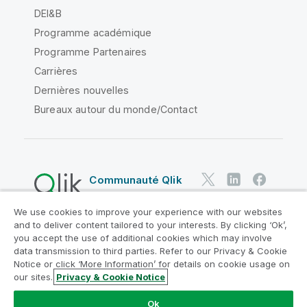
DEI&B
Programme académique
Programme Partenaires
Carrières
Dernières nouvelles
Bureaux autour du monde/Contact
Communauté Qlik
We use cookies to improve your experience with our websites
Contrats juridiques
and to deliver content tailored to your interests. By clicking ‘Ok’,
Conditions d'utilisation des produits
you accept the use of additional cookies which may involve
data transmission to third parties. Refer to our Privacy & Cookie
Legal Policies
Conditions légales
Notice or click ‘More Information’ for details on cookie usage on
Conditions d'utilisation
Marques
our sites.
Privacy & Cookie Notice
Do Not Share My Info
Ok