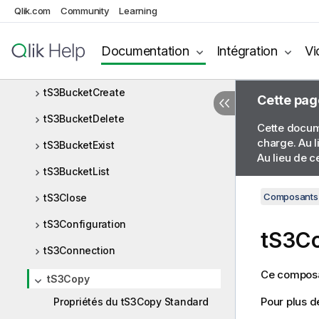
Qlik.com
Community
Learning
Amazon Redshift
Documentation
Intégration
Vi
Amazon S3
Composants Amazon S3
tS3BucketCreate
Cette pag
tS3BucketDelete
Cette docume
charge. Au l
tS3BucketExist
Au lieu de c
tS3BucketList
Composants 
tS3Close
tS3Configuration
tS3C
tS3Connection
Ce composan
tS3Copy
Pour plus d
Propriétés du tS3Copy Standard