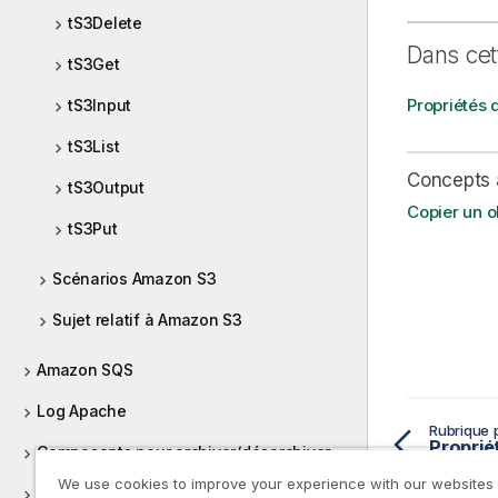
tS3Delete
Dans cet
tS3Get
Propriétés
tS3Input
tS3List
Concepts 
tS3Output
Copier un o
tS3Put
Scénarios Amazon S3
Sujet relatif à Amazon S3
Amazon SQS
Log Apache
Rubrique 
Proprié
Composants pour archiver/désarchiver
We use cookies to improve your experience with our websites
ARFF