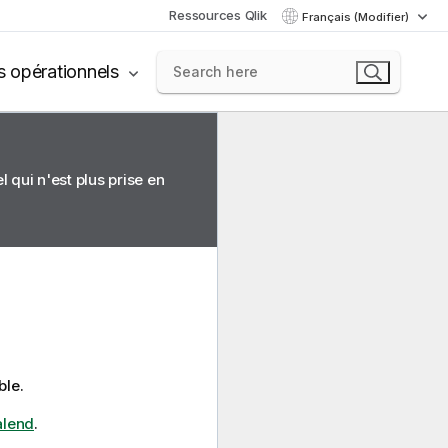
Ressources Qlik
Français (Modifier)
s opérationnels
 qui n'est plus prise en
ble.
alend
.