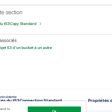
te section
 du tS3Copy Standard
associés
bjet S3 d'un bucket à un autre
précédente
tés du tS3Connection Standard
Propriétés 
 and to
Ok