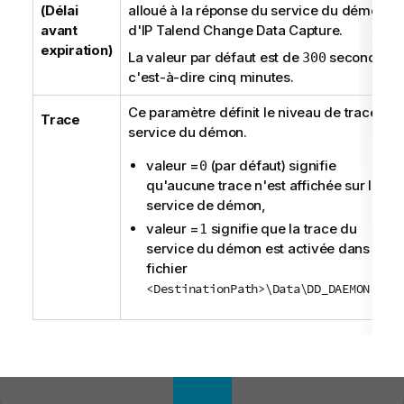
m
(Délai
alloué à la réponse du service du démon
a
avant
d'IP
Talend Change Data Capture
.
t
expiration)
La valeur par défaut est de
secondes,
300
i
c'est-à-dire cinq minutes.
o
n
Ce paramètre définit le niveau de trace du
Trace
s
service du démon.
valeur =
(par défaut) signifie
0
qu'aucune trace n'est affichée sur le
service de démon,
valeur =
signifie que la trace du
1
service du démon est activée dans le
fichier
.
<DestinationPath>\Data\DD_DAEMON.dtc