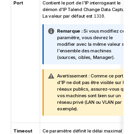
Port
Contient le port de l'IP interrogeant le
démon d'IP
Talend Change Data Capture
.
La valeur par défaut est
.
1310
N
Remarque :
Si vous modifiez ce
o
paramètre, vous devrez le
t
modifier avec la même valeur sur
e
l'ensemble des machines
I
(sources, cibles, Manager).
n
f
N
Avertissement :
Comme ce port
o
o
d'IP ne doit pas être visible sur les
r
t
réeaux publics, assurez-vous que
m
e
vos machines sont bien sur un
a
I
réseau privé (LAN ou VLAN par
t
n
exemple).
i
f
o
o
n
r
s
Timeout
Ce paramètre définit le délai maximal