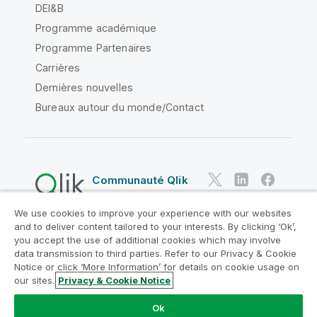
DEI&B
Programme académique
Programme Partenaires
Carrières
Dernières nouvelles
Bureaux autour du monde/Contact
Communauté Qlik
We use cookies to improve your experience with our websites
Contrats juridiques
and to deliver content tailored to your interests. By clicking ‘Ok’,
Conditions d'utilisation des produits
you accept the use of additional cookies which may involve
data transmission to third parties. Refer to our Privacy & Cookie
Legal Policies
Conditions légales
Notice or click ‘More Information’ for details on cookie usage on
Conditions d'utilisation
Marques
our sites.
Privacy & Cookie Notice
Do Not Share My Info
Ok
Copyright © 1993-2026 QlikTech International AB. Tous