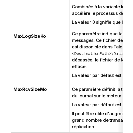
Combinée à la variable
MaxL
accélère le processus de répl
La valeur
signifie que la var
0
Ce paramètre indique la taill
MaxLogSizeKo
messages. Ce fichier de lo
est disponible dans
Talend C
. Lor
<DestinationPath>\Data
dépassée, le fichier de log 
effacé.
La valeur par défaut est de
2
MaxRcvSizeMo
Ce paramètre définit la taill
du journal sur le moteur sour
La valeur par défaut est de
5
Il peut être utile d'augmenter
grand nombre de transactions
réplication.