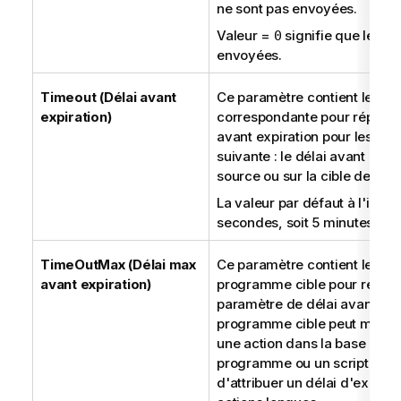
a
ne sont pas envoyées.
t
Valeur =
signifie que les v
0
i
envoyées.
o
n
Timeout (Délai avant
Ce paramètre contient le déla
s
expiration)
correspondante pour répondre
avant expiration pour les mote
suivante : le délai avant expir
source ou sur la cible de man
La valeur par défaut à l'insta
secondes, soit 5 minutes.
TimeOutMax (Délai max
Ce paramètre contient le dél
avant expiration)
programme cible pour répondr
paramètre de délai avant expi
programme cible peut mettre 
une action dans la base cible
programme ou un script. Ce
d'attribuer un délai d'exécu