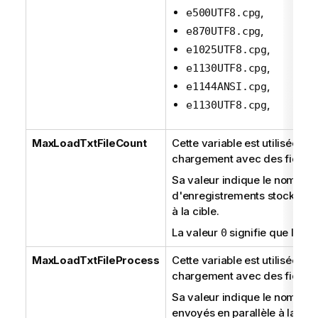
,
e500UTF8.cpg
,
e870UTF8.cpg
,
e1025UTF8.cpg
,
e1130UTF8.cpg
,
e1144ANSI.cpg
,
e1130UTF8.cpg
MaxLoadTxtFileCount
Cette variable est utilisée da
chargement avec des fichiers
Sa valeur indique le nombre
d'enregistrements stockés da
à la cible.
La valeur
signifie que la var
0
MaxLoadTxtFileProcess
Cette variable est utilisée da
chargement avec des fichiers
Sa valeur indique le nombre 
envoyés en parallèle à la cibl