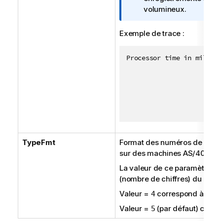
f
volumineux.
o
r
Exemple de trace :
m
a
Processor time in millise
t
                         
i
                         
o
                         
n
                         
s
                        
TypeFmt
Format des numéros de séque
sur des machines AS/400 IB
La valeur de ce paramètre cor
(nombre de chiffres) du num
Valeur =
correspond à 10 ch
4
Valeur =
(par défaut) corre
5