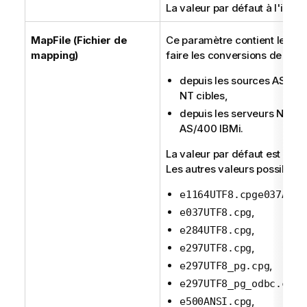
La valeur par défaut à l'instal
MapFile (Fichier de
Ce paramètre contient le nom 
mapping)
faire les conversions de donn
depuis les sources AS/400
NT cibles,
depuis les serveurs NT sou
AS/400 IBMi.
La valeur par défaut est
e297
Les autres valeurs possibles s
e1164UTF8.cpge037ANSI
,
e037UTF8.cpg
,
e284UTF8.cpg
,
e297UTF8.cpg
,
e297UTF8_pg.cpg
,
e297UTF8_pg_odbc.cpg
,
e500ANSI.cpg