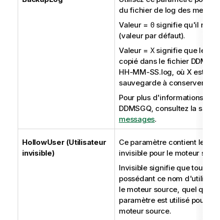
du fichier de log des mess
Valeur =
signifie qu'il n'y
0
(valeur par défaut).
Valeur =
signifie que le f
X
copié dans le fichier DDM
HH-MM-SS.log, où X est le n
sauvegarde à conserver.
Pour plus d'informations conc
DDMSGQ, consultez la secti
messages
.
HollowUser (Utilisateur
Ce paramètre contient le nom d
invisible)
invisible pour le moteur sour
Invisible signifie que tous le
possédant ce nom d'utilisateu
le moteur source, quel que so
paramètre est utilisé pour m
moteur source.