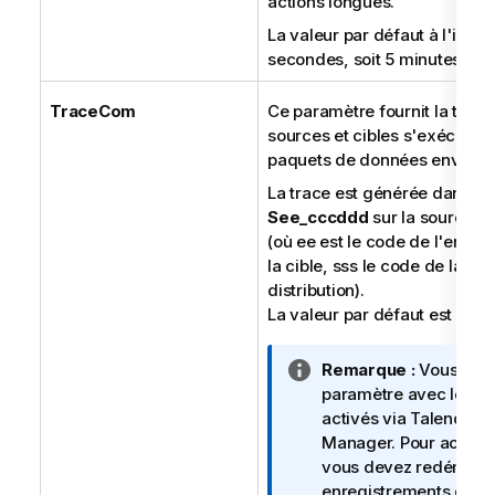
actions longues.
La valeur par défaut à l'insta
secondes, soit 5 minutes.
TraceCom
Ce paramètre fournit la trace
sources et cibles s'exécutant
paquets de données envoyés 
La trace est générée dans u
See_cccddd
sur la source e
(où ee est le code de l'envi
la cible, sss le code de la so
distribution).
La valeur par défaut est
: la
0
N
Remarque :
Vous ne po
o
paramètre avec les en
t
activés via
Talend Ch
e
Manager. Pour activer 
I
vous devez redémarre
n
enregistrements de tr