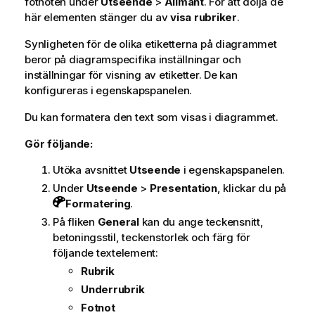
fotnoten under
Utseende
>
Allmänt
. För att dölja de
här elementen stänger du av
visa rubriker
.
Synligheten för de olika etiketterna på diagrammet
beror på diagramspecifika inställningar och
inställningar för visning av etiketter. De kan
konfigureras i egenskapspanelen.
Du kan formatera den text som visas i diagrammet.
Gör följande:
Utöka avsnittet
Utseende
i egenskapspanelen.
Under
Utseende
>
Presentation
, klickar du på
Formatering
.
På fliken
General
kan du ange teckensnitt,
betoningsstil, teckenstorlek och färg för
följande textelement:
Rubrik
Underrubrik
Fotnot