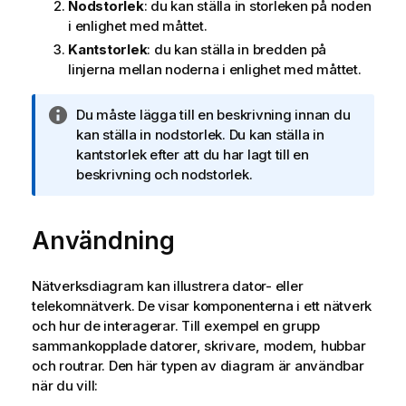
Nodstorlek
: du kan ställa in storleken på noden
i enlighet med måttet.
Kantstorlek
: du kan ställa in bredden på
linjerna mellan noderna i enlighet med måttet.
A
Du måste lägga till en beskrivning innan du
n
kan ställa in nodstorlek. Du kan ställa in
t
kantstorlek efter att du har lagt till en
e
beskrivning och nodstorlek.
c
k
Användning
n
i
n
Nätverksdiagram kan illustrera dator- eller
g
telekomnätverk. De visar komponenterna i ett nätverk
o
och hur de interagerar. Till exempel en grupp
m
sammankopplade datorer, skrivare, modem, hubbar
i
och routrar. Den här typen av diagram är användbar
n
när du vill:
f