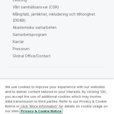
Vårt samhällsansvar (CSR)
Mångfald, jämlikhet, inkludering och tillhörighet
(DEI&B)
Akademiska samarbeten
Samarbetsprogram
Karriär
Pressrum
Global Office/Contact
Qlik Community
We use cookies to improve your experience with our websites
and to deliver content tailored to your interests. By clicking ‘Ok’,
Juridiska avtal
Produktvillkor
you accept the use of additional cookies which may involve
data transmission to third parties. Refer to our Privacy & Cookie
Legal Policies
Legal Policies
Notice or click ‘More Information’ for details on cookie usage on
Användningsvillkor
Varumärken
our sites.
Privacy & Cookie Notice