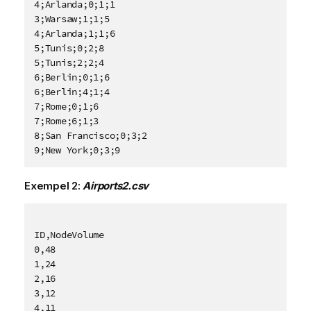
4;Arlanda;0;1;1

3;Warsaw;1;1;5

4;Arlanda;1;1;6

5;Tunis;0;2;8

5;Tunis;2;2;4

6;Berlin;0;1;6

6;Berlin;4;1;4

7;Rome;0;1;6

7;Rome;6;1;3

8;San Francisco;0;3;2

9;New York;0;3;9
Exempel 2:
Airports2.csv
ID,NodeVolume

0,48

1,24

2,16

3,12

4,11
