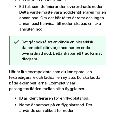
Ett fält som definierar den överordnade noden.
Detta värde måste vara nodidentifieraren för en
annan nod. Om det här fältet är tomt och ingen
annan post hänvisar till noden skapas en icke
ansluten nod.
A
Det går också att använda en hierarkisk
n
datamodell där varje nod har en enda
t
överordnad nod. Detta skapar ett trädformat
e
diagram.
c
k
Här är lite exempeldata som du kan spara i en
n
textredigerare och ladda i en ny app. Du ska ladda
i
båda exempelfilerna. Exemplet visar
n
passagerarflöden mellan olika flygplatser.
g
ID
är identifieraren för en flygplatsnod.
o
m
Name
är namnet på en flygplatsnod. Det
t
används som etikett för noden.