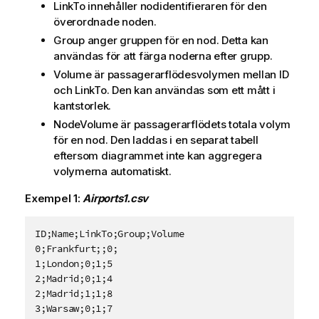
i
LinkTo
innehåller nodidentifieraren för den
p
överordnade noden.
s
Group
anger gruppen för en nod. Detta kan
användas för att färga noderna efter grupp.
Volume
är passagerarflödesvolymen mellan
ID
och
LinkTo
. Den kan användas som ett mått i
kantstorlek.
NodeVolume
är passagerarflödets totala volym
för en nod. Den laddas i en separat tabell
eftersom diagrammet inte kan aggregera
volymerna automatiskt.
Exempel 1:
Airports1.csv
ID;Name;LinkTo;Group;Volume

0;Frankfurt;;0;

1;London;0;1;5

2;Madrid;0;1;4

2;Madrid;1;1;8

3;Warsaw;0;1;7
