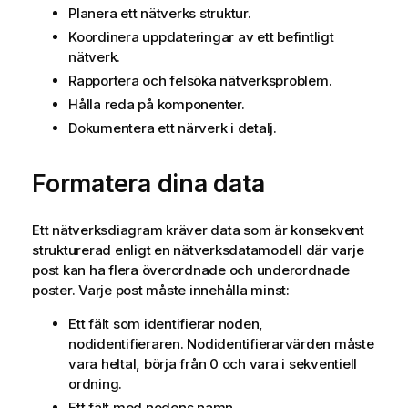
o
Planera ett nätverks struktur.
r
Koordinera uppdateringar av ett befintligt
m
nätverk.
a
Rapportera och felsöka nätverksproblem.
t
Hålla reda på komponenter.
i
o
Dokumentera ett närverk i detalj.
n
Formatera dina data
Ett nätverksdiagram kräver data som är konsekvent
strukturerad enligt en nätverksdatamodell där varje
post kan ha flera överordnade och underordnade
poster. Varje post måste innehålla minst:
Ett fält som identifierar noden,
nodidentifieraren. Nodidentifierarvärden måste
vara heltal, börja från 0 och vara i sekventiell
ordning.
Ett fält med nodens namn.