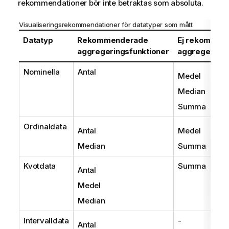
rekommendationer bör inte betraktas som absoluta.
Visualiseringsrekommendationer för datatyper som mått
Datatyp
Rekommenderade
Ej rekommen
aggregeringsfunktioner
aggregerings
Nominella
Antal
Medel
Median
Summa
Ordinaldata
Antal
Medel
Median
Summa
Kvotdata
Summa
Antal
Medel
Median
Intervalldata
-
Antal