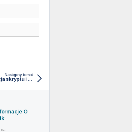
Następny temat
LevenshteinDist — funkcja skryptu i funkcja wykresu
nformacje O
ik
rma