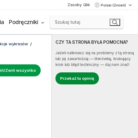
Zasoby Qlik
Polski (Zmień)
ia
Podręczniki
CZY TA STRONA BYŁA POMOCNA?
unkcje wykresów
Jeżeli natkniesz się na problemy z tą stroną
lub jej zawartością — literówkę, brakujący
krok lub błąd techniczny — daj nam znać!
iń/Zwiń wszystko
Przekaż tu opinię