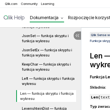
Qlik.com
Community
Learning
JsonGet — funkcja skryptu i
funkcja wykresu
Dokumentacja
Rozpoczęcie korzyst
JsonObject — funkcja skryptu i
funkcja wykresu
Qlik Sense 
JsonSet — funkcja skryptu i
funkcja wykresu
Funkcje skry
JsonSetEx — funkcja skryptu i
Len —
funkcja wykresu
wykr
KeepChar — funkcja skryptu i
funkcja wykresu
Funkcja
Le
Left — funkcja skryptu i funkcja
wykresu
Składnia:
Len — funkcja skryptu i funkcja
Len(
text
wykresu
Typ zwrac
LevenshteinDist — funkcja