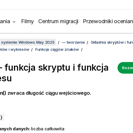
ania
Filmy
Centrum migracji
Przewodniki ocenian
w systemie Windows May 2025
— tworzenie
Składnia skryptów i f
ptów i wykresów
Funkcje ciągów znaków
 funkcja skryptu i funkcja
Rozw
esu
n()
zwraca długość ciągu wejściowego.
)
anych danych:
liczba całkowita