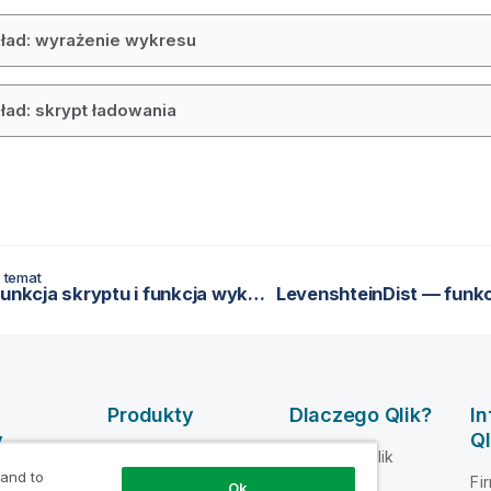
ład: wyrażenie wykresu
ład: skrypt ładowania
 temat
Left — funkcja skryptu i funkcja wykresu
Produkty
Dlaczego Qlik?
I
y
Ql
INTEGRACJA
Dlaczego Qlik
DANYCH I
 and to
mocy dla
Fi
Zaufanie i
Ok
JAKOŚĆ