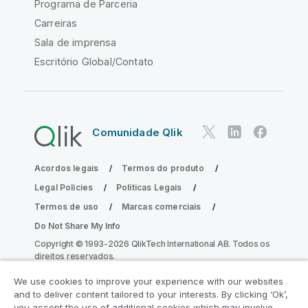
Programa de Parceria
Carreiras
Sala de imprensa
Escritório Global/Contato
Comunidade Qlik
Acordos legais
Termos do produto
Legal Policies
Políticas Legais
Termos de uso
Marcas comerciais
Do Not Share My Info
Copyright © 1993-2026 QlikTech International AB. Todos os
direitos reservados.
We use cookies to improve your experience with our websites
and to deliver content tailored to your interests. By clicking ‘Ok’,
Participe do Programa de Modernização
you accept the use of additional cookies which may involve