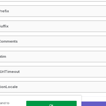
refix
uffix
pComments
atim
UrlTimeout
tionLocale
 and to
de ämne
Ok