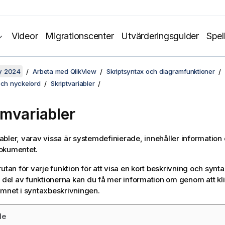
Videor
Migrationscenter
Utvärderingsguider
Spel
y 2024
Arbeta med QlikView
Skriptsyntax och diagramfunktioner
och nyckelord
Skriptvariabler
mvariabler
bler, varav vissa är systemdefinierade, innehåller informatio
okumentet.
utan för varje funktion för att visa en kort beskrivning och synta
n del av funktionerna kan du få mer information om genom att kl
mnet i syntaxbeskrivningen.
de