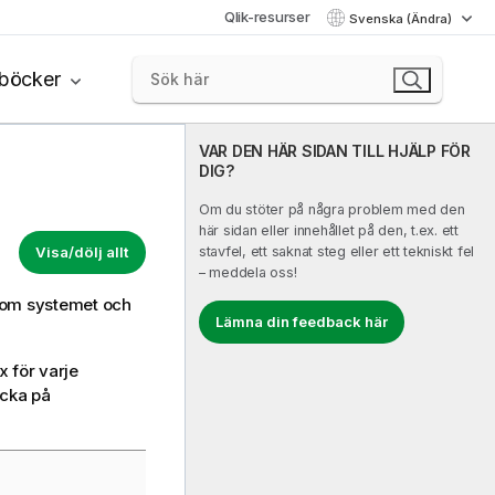
Qlik-resurser
Svenska (Ändra)
böcker
VAR DEN HÄR SIDAN TILL HJÄLP FÖR
DIG?
Om du stöter på några problem med den
här sidan eller innehållet på den, t.ex. ett
Visa/dölj allt
stavfel, ett saknat steg eller ett tekniskt fel
– meddela oss!
n om systemet och
Lämna din feedback här
x för varje
icka på