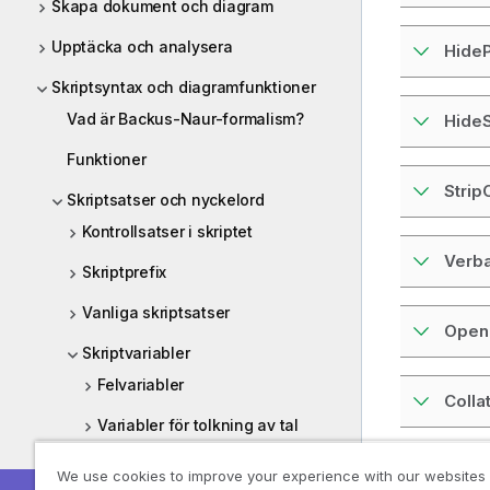
Skapa dokument och diagram
Upptäcka och analysera
HideP
Skriptsyntax och diagramfunktioner
Vad är Backus-Naur-formalism?
HideS
Funktioner
Stri
Skriptsatser och nyckelord
Kontrollsatser i skriptet
Verb
Skriptprefix
Vanliga skriptsatser
Open
Skriptvariabler
Felvariabler
Colla
Variabler för tolkning av tal
Systemvariabler
We use cookies to improve your experience with our websites
Föregåen