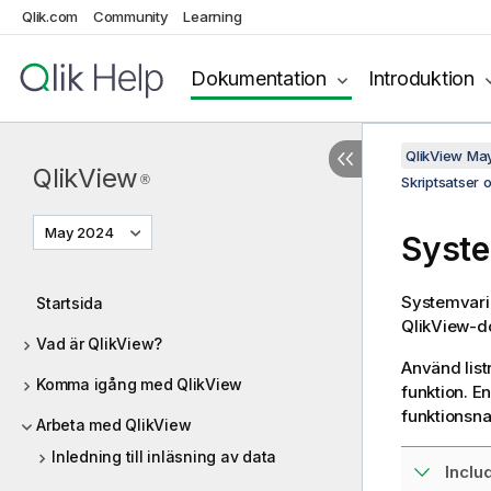
Qlik.com
Community
Learning
Dokumentation
Introduktion
QlikView Ma
QlikView
®
Skriptsatser 
May 2024
Syste
Systemvaria
Startsida
QlikView
-d
Vad är QlikView?
Använd listr
Komma igång med QlikView
funktion. E
funktionsna
Arbeta med QlikView
Inledning till inläsning av data
Inclu