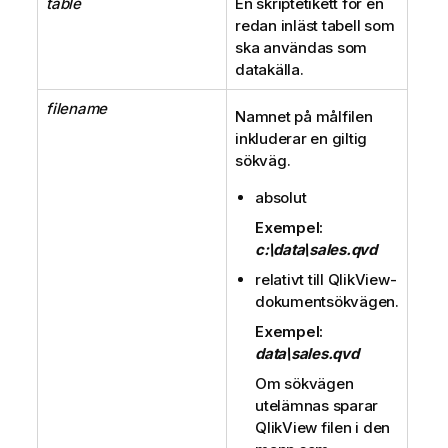
table
En skriptetikett för en
redan inläst tabell som
ska användas som
datakälla.
filename
Namnet på målfilen
inkluderar en giltig
sökväg.
absolut
Exempel:
c:\data\sales.qvd
relativt till
QlikView
-
dokumentsökvägen.
Exempel:
data\sales.qvd
Om sökvägen
utelämnas sparar
QlikView
filen i den