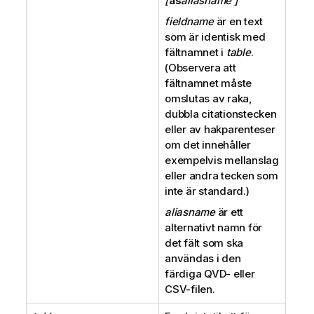
[
as
aliasname ]
fieldname
är en text
som är identisk med
fältnamnet i
table
.
(Observera att
fältnamnet måste
omslutas av raka,
dubbla citationstecken
eller av hakparenteser
om det innehåller
exempelvis mellanslag
eller andra tecken som
inte är standard.)
aliasname
är ett
alternativt namn för
det fält som ska
användas i den
färdiga
QVD
- eller
CSV
-filen.