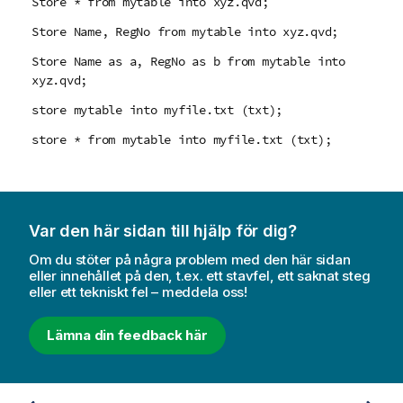
Store * from mytable into xyz.qvd;
Store Name, RegNo from mytable into xyz.qvd;
Store Name as a, RegNo as b from mytable into
xyz.qvd;
store mytable into myfile.txt (txt);
store * from mytable into myfile.txt (txt);
Var den här sidan till hjälp för dig?
Om du stöter på några problem med den här sidan
eller innehållet på den, t.ex. ett stavfel, ett saknat steg
eller ett tekniskt fel – meddela oss!
Lämna din feedback här