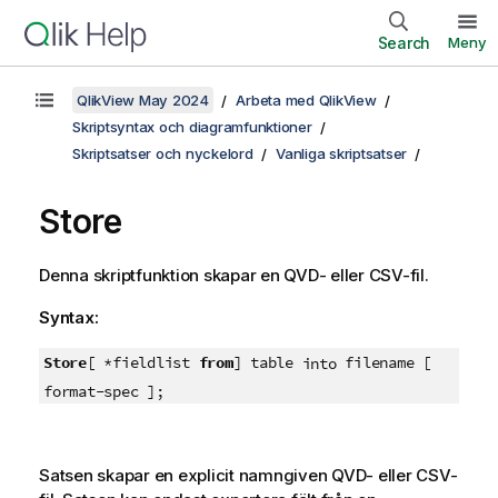
Search
Meny
QlikView May 2024
Arbeta med QlikView
Skriptsyntax och diagramfunktioner
Skriptsatser och nyckelord
Vanliga skriptsatser
Store
Denna skriptfunktion skapar en
QVD
- eller
CSV
-fil.
Syntax:
Store
[ *fieldlist
from
] table
filename [
into
format-spec ];
Satsen skapar en explicit namngiven
QVD
- eller
CSV
-