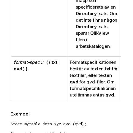
mapp som
specificerats av en
Directory
-sats. Om
det inte finns någon
Directory
-sats
sparar
QlikView
filen i
arbetskatalogen.
format-spec ::=
(
(
txt
|
Formatspecifikationen
qvd
)
)
består av texten
txt
för
textfiler, eller texten
qvd
för
qvd
-filer. Om
formatspecifikationen
utelämnas antas
qvd
.
Exempel:
Store mytable into xyz.qvd (qvd);