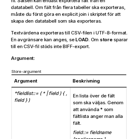
fil. Satsen kan endast exportera fält från en
datatabell. Om fält från flera tabeller ska exporteras,
måste du först göra en explicit
join
i skriptet för att
skapa den datatabell som ska exporteras.
Textvärdena exporteras till
CSV
-filen i
UTF-8
-format.
En avgränsare kan anges, se
LOAD
. Om
store
sparar
till en
CSV
-fil stöds inte
BIFF
-export.
Argument:
Store-argument
Argument
Beskrivning
*fieldlist::= (
| field ) { ,
*
En lista över de fält
field } )
som ska väljas. Genom
att använda * som
fältlista anger man alla
fält.
field::= fieldname