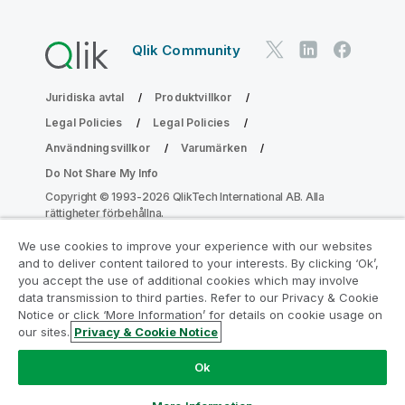
Qlik Community
Juridiska avtal
Produktvillkor
Legal Policies
Legal Policies
Användningsvillkor
Varumärken
Do Not Share My Info
Copyright © 1993-2026 QlikTech International AB. Alla
rättigheter förbehållna.
We use cookies to improve your experience with our websites
and to deliver content tailored to your interests. By clicking ‘Ok’,
Gå med i programmet Analytics
you accept the use of additional cookies which may involve
data transmission to third parties. Refer to our Privacy & Cookie
Modernization
Notice or click ‘More Information’ for details on cookie usage on
our sites.
Privacy & Cookie Notice
Modernisera utan att kompromissa med dina värdefulla
QlikView-appar med programmet för
Ok
analysmodernisering.
Klicka här
för mer information eller
ta kontakt:
ampquestions@qlik.com