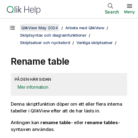
Search
Meny
QlikView May 2024
Arbeta med QlikView
Skriptsyntax och diagramfunktioner
Skriptsatser och nyckelord
Vanliga skriptsatser
Rename table
PÅ DEN HÄR SIDAN
Mer information
Denna skriptfunktion döper om ett eller flera interna
tabeller i
QlikView
efter att de har lästs in.
Antingen kan
rename table
- eller
rename tables
-
syntaxen användas.