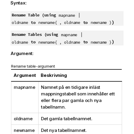
Syntax:
|
Rename Table (using
mapname
)
to
to
oldname
newname{ , oldname
newname }
|
Rename Tables (using
mapname
)
to
to
oldname
newname{ , oldname
newname }
Argument:
Rename table-argument
Argument
Beskrivning
mapname
Namnet på en tidigare inläst
mappningstabell som innehåller ett
eller flera par gamla och nya
tabellnamn.
oldname
Det gamla tabellnamnet.
newname
Det nya tabellnamnet.