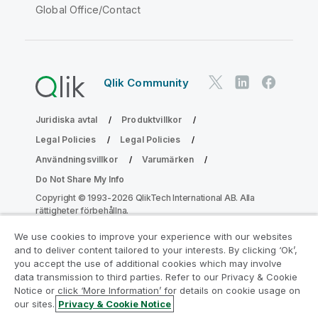
Global Office/Contact
Qlik Community
Juridiska avtal
Produktvillkor
Legal Policies
Legal Policies
Användningsvillkor
Varumärken
Do Not Share My Info
Copyright © 1993-2026 QlikTech International AB. Alla
rättigheter förbehållna.
We use cookies to improve your experience with our websites
and to deliver content tailored to your interests. By clicking ‘Ok’,
Gå med i programmet Analytics
you accept the use of additional cookies which may involve
data transmission to third parties. Refer to our Privacy & Cookie
Modernization
Notice or click ‘More Information’ for details on cookie usage on
our sites.
Privacy & Cookie Notice
Modernisera utan att kompromissa med dina värdefulla