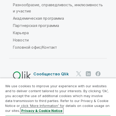
Разнообразие, справедливость, инклюзивность
и участие
Академическая программа
Партнерская программа
Карьера
Новости
Головной офис/Контакт
Сообщество Qlik
We use cookies to improve your experience with our websites
Юридические соглашения
and to deliver content tailored to your interests. By clicking ‘Ok’,
Условия использования продуктов
you accept the use of additional cookies which may involve
data transmission to third parties. Refer to our Privacy & Cookie
Legal Policies
Юридические положения
Notice or click ‘More Information’ for details on cookie usage on
Условия использования
Товарные знаки
our sites.
Privacy & Cookie Notice