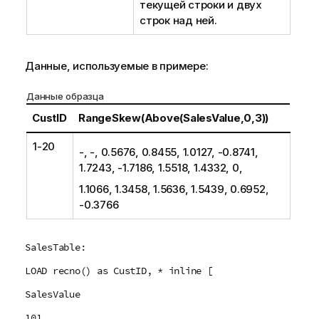
текущей строки и двух
строк над ней.
Данные, используемые в примере:
Данные образца
CustID
RangeSkew(Above(SalesValue,0,3))
1-20
-, -, 0.5676, 0.8455, 1.0127, -0.8741,
1.7243, -1.7186, 1.5518, 1.4332, 0,
1.1066, 1.3458, 1.5636, 1.5439, 0.6952,
-0.3766
SalesTable:
LOAD recno() as CustID, * inline [
SalesValue
101