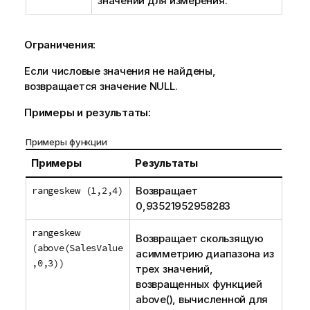
значений для измерения.
Ограничения:
Если числовые значения не найдены,
возвращается значение
NULL
.
Примеры и результаты:
Примеры функции
Примеры
Результаты
rangeskew (1,2,4)
Возвращает
0,93521952958283
rangeskew
Возвращает скользящую
(above(SalesValue
асимметрию диапазона из
,0,3))
трех значений,
возвращенных функцией
above()
, вычисленной для