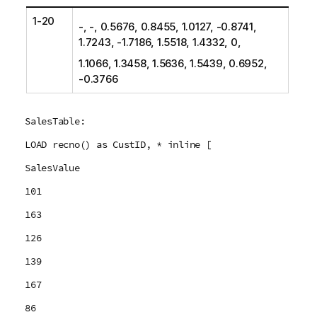
1-20
-, -, 0.5676, 0.8455, 1.0127, -0.8741,
1.7243, -1.7186, 1.5518, 1.4332, 0,
1.1066, 1.3458, 1.5636, 1.5439, 0.6952,
-0.3766
SalesTable:
LOAD recno() as CustID, * inline [
SalesValue
101
163
126
139
167
86