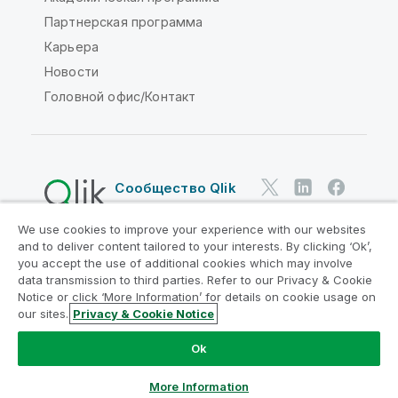
Партнерская программа
Карьера
Новости
Головной офис/Контакт
Сообщество Qlik
We use cookies to improve your experience with our websites
Юридические соглашения
and to deliver content tailored to your interests. By clicking ‘Ok’,
Условия использования продуктов
you accept the use of additional cookies which may involve
data transmission to third parties. Refer to our Privacy & Cookie
Legal Policies
Юридические положения
Notice or click ‘More Information’ for details on cookie usage on
Условия использования
Товарные знаки
our sites.
Privacy & Cookie Notice
Do Not Share My Info
Ok
© QlikTech International AB, 1993-2026. Все права
защищены.
More Information