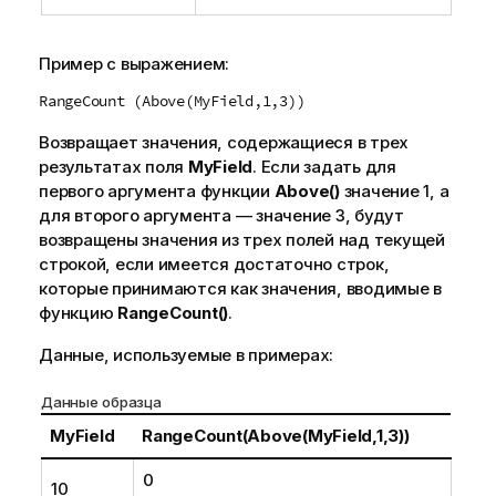
Пример с выражением:
RangeCount (Above(MyField,1,3))
Возвращает значения, содержащиеся в трех
результатах поля
MyField
. Если задать для
первого аргумента функции
Above()
значение
1
, а
для второго аргумента — значение
3
, будут
возвращены значения из трех полей над текущей
строкой, если имеется достаточно строк,
которые принимаются как значения, вводимые в
функцию
RangeCount()
.
Данные, используемые в примерах:
Данные образца
MyField
RangeCount(Above(MyField,1,3))
0
10