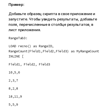
Пример:
Добавьте образец скрипта в свое приложение и
запустите. Чтобы увидеть результаты, добавьте
поля, перечисленные в столбце результатов, в
лист приложения.
RangeTab3:
LOAD recno() as RangeID,
RangeCount(Field1,Field2,Field3) as MyRangeCount
INLINE [
Field1, Field2, Field3
10,5,6
2,3,7
8,2,8
18,11,9
5,5,9