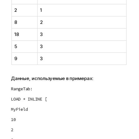
2
1
8
2
18
3
5
3
9
3
Данные, используемые в примерах:
RangeTab:
LOAD * INLINE [
MyField
10
2