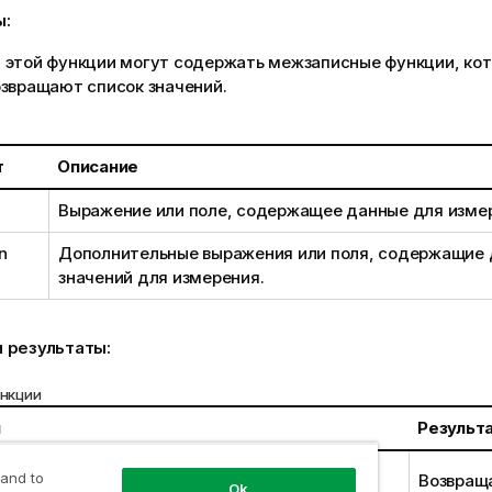
ы:
 этой функции могут содержать межзаписные функции, кот
озвращают список значений.
т
Описание
Выражение или поле, содержащее данные для изме
n
Дополнительные выражения или поля, содержащие 
значений для измерения.
 результаты:
нкции
ы
Результ
Count (1,2,4)
 and to
Возвращ
Ok