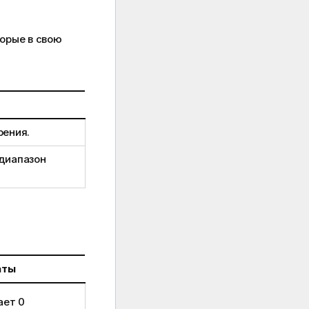
орые в свою
рения.
диапазон
аты
ает 0