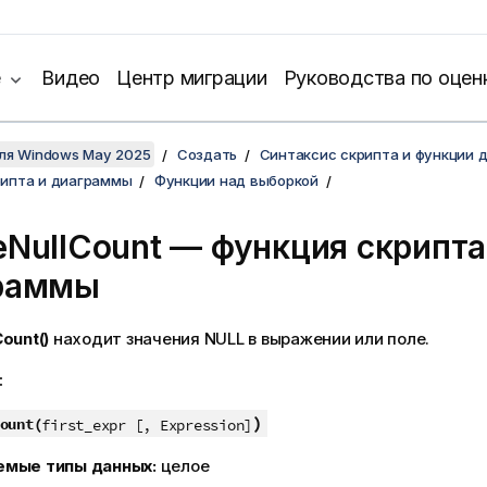
е
Видео
Центр миграции
Руководства по оцен
для Windows May 2025
Создать
Синтаксис скрипта и функции 
рипта и диаграммы
Функции над выборкой
eNullCount
— функция скриптa
раммы
ount()
находит значения
NULL
в выражении или поле.
:
)
ount(
first_expr [, Expression]
емые типы данных:
целое