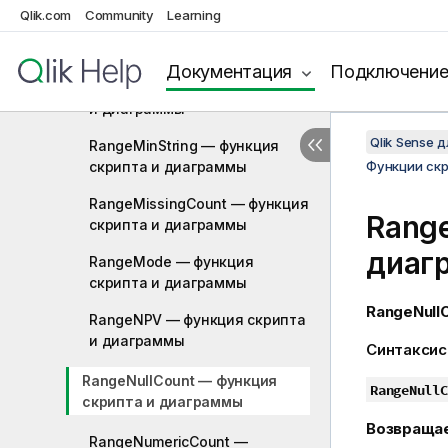
Qlik.com
Community
Learning
RangeMaxString — функция
скриптa и диаграммы
Документация
Подключени
RangeMin — функция скриптa
и диаграммы
Qlik Sense 
RangeMinString — функция
скриптa и диаграммы
Функции ск
RangeMissingCount — функция
Rang
скриптa и диаграммы
диаг
RangeMode — функция
скриптa и диаграммы
RangeNullC
RangeNPV — функция скриптa
и диаграммы
Синтаксис
RangeNullCount — функция
RangeNullC
скриптa и диаграммы
Возвраща
RangeNumericCount —