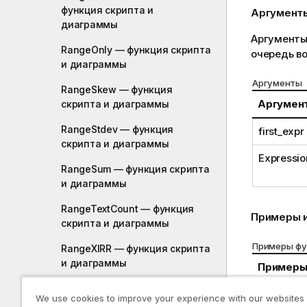
функция скриптa и
Аргумент
диаграммы
Аргументы
RangeOnly — функция скриптa
очередь в
и диаграммы
Аргументы
RangeSkew — функция
Аргумен
скриптa и диаграммы
RangeStdev — функция
first_expr
скриптa и диаграммы
Expressio
RangeSum — функция скриптa
и диаграммы
RangeTextCount — функция
Примеры и
скриптa и диаграммы
Примеры фу
RangeXIRR — функция скриптa
и диаграммы
Пример
RangeXNPV — функция
RangeNull
We use cookies to improve your experience with our websites
скриптa и диаграммы