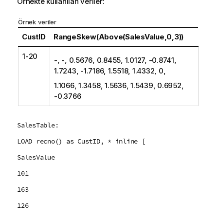
Örnekte kullanılan veriler:
Örnek veriler
CustID
RangeSkew(Above(SalesValue,0,3))
1-20
-, -, 0.5676, 0.8455, 1.0127, -0.8741,
1.7243, -1.7186, 1.5518, 1.4332, 0,
1.1066, 1.3458, 1.5636, 1.5439, 0.6952,
-0.3766
SalesTable:
LOAD recno() as CustID, * inline [
SalesValue
101
163
126