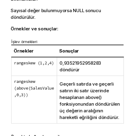
Sayısal değer bulunmuyorsa
NULL
sonucu
döndürülür.
Örnekler ve sonuçlar:
İşlev örnekleri
Örnekler
Sonuçlar
rangeskew (1,2,4)
0,93521952958283
döndürür
rangeskew
Geçerli satırda ve geçerli
(above(SalesValue
satırın iki satır üzerinde
,0,3))
hesaplanan
above()
fonksiyonundan döndürülen
üç değerin aralığının
hareketli eğriliğini döndürür.