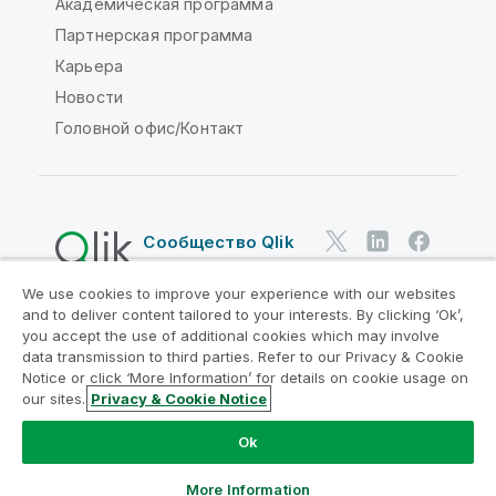
Академическая программа
Партнерская программа
Карьера
Новости
Головной офис/Контакт
Сообщество Qlik
We use cookies to improve your experience with our websites
Юридические соглашения
and to deliver content tailored to your interests. By clicking ‘Ok’,
Условия использования продуктов
you accept the use of additional cookies which may involve
data transmission to third parties. Refer to our Privacy & Cookie
Legal Policies
Юридические положения
Notice or click ‘More Information’ for details on cookie usage on
Условия использования
Товарные знаки
our sites.
Privacy & Cookie Notice
Do Not Share My Info
Ok
© QlikTech International AB, 1993-2026. Все права
защищены.
More Information