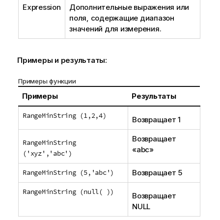
Expression
Дополнительные выражения или
поля, содержащие диапазон
значений для измерения.
Примеры и результаты:
Примеры функции
Примеры
Результаты
RangeMinString (1,2,4)
Возвращает 1
Возвращает
RangeMinString
«
abc
»
('xyz','abc')
RangeMinString (5,'abc')
Возвращает 5
RangeMinString (null( ))
Возвращает
NULL