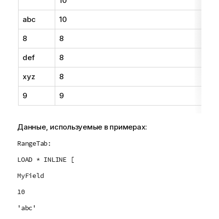
10
е
к
abc
10
п
8
8
о
д
def
8
с
к
xyz
8
а
з
9
9
к
е
Данные, используемые в примерах:
RangeTab:
LOAD * INLINE [
MyField
10
'abc'