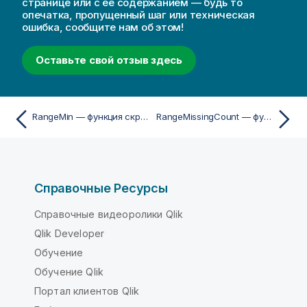
странице или с ее содержанием — будь то
опечатка, пропущенный шаг или техническая
ошибка, сообщите нам об этом!
Оставьте свой отзыв здесь
RangeMin — функция скриптa и диаграммы
RangeMissingCount — функция скриптa и диаграммы
Справочные Ресурсы
Справочные видеоролики Qlik
Qlik Developer
Обучение
Обучение Qlik
Портал клиентов Qlik