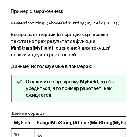
Пример с выражением:
RangeMinString (Above(MinString(MyField),0,3))
Возвращает первый (в порядке сортировки
текста) из трех результатов функции
MinString(MyField)
, оцененной для текущей
строки и двух строк над ней.
Данные, используемые в примерах:
П
Отключите сортировку
MyField
, чтобы
р
убедиться, что пример работает, как
и
ожидается.
м
е
Данные образца
ч
а
MyField
RangeMinString(Above(MinString(MyField),0
н
10
и