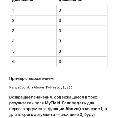
1
3
2
3
3
3
4
3
5
3
6
3
Пример с выражением:
RangeCount (Above(MyField,1,3))
Возвращает значения, содержащиеся в трех
результатах поля
MyField
. Если задать для
первого аргумента функции
Above()
значение
1
, а
для второго аргумента — значение
3
, будут