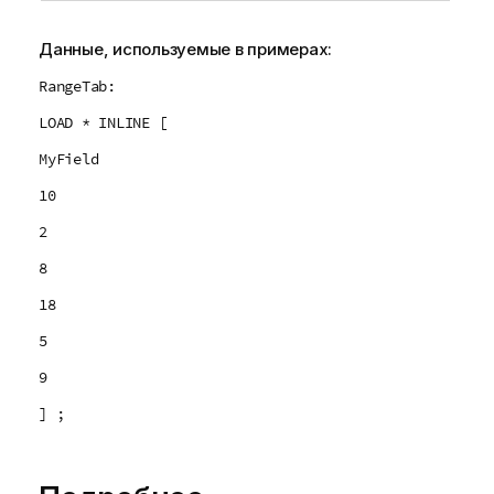
Данные, используемые в примерах:
RangeTab:
LOAD * INLINE [
MyField
10
2
8
18
5
9
] ;