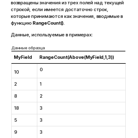
возвращены значения из трех полей над текущей
строкой, если имеется достаточно строк,
которые принимаются как значения, вводимые в
функцию
RangeCount()
.
Данные, используемые в примерах:
Данные образца
MyField
RangeCount(Above(MyField,1,3))
0
10
2
1
8
2
18
3
5
3
9
3