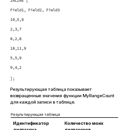
INLINE [
Field1, Field2, Field3
10,5,6
2,3,7
8,2,8
18,11,9
5,5,9
9,4,2
];
Результирующая таблица показывает
возвращенные значения функции
MyRangeCount
для каждой записи в таблице.
Результирующая таблица
Идентификатор
Количество моих
диапазона
диапазонов