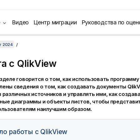
е
Видео
Центр миграции
Руководства по оцен
y 2024
та с
QlikView
азделе говорится о том, как использовать программ
лены сведения о том, как создавать документы
Qlik
 различных источников и управлять ими, как создав
ные диаграммы и объекты листов, чтобы представи
ользователям наилучшим образом.
ло работы с QlikView