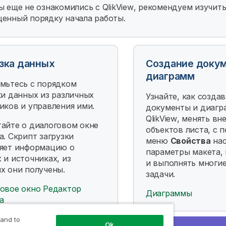
ы еще не ознакомились с
QlikView
, рекомендуем изучить
енный порядку начала работы.
зка данных
Создание докум
диаграмм
мьтесь с порядком
ки данных из различных
Узнайте, как созда
иков и управления ими.
документы и диаг
QlikView
, менять вн
айте о диалоговом окне
объектов листа, с
а. Скрипт загрузки
меню
Свойства
нас
яет информацию о
параметры макета,
 и источниках, из
и выполнять многие
х они получены.
задачи.
овое окно Редактор
Диаграммы
а
 and to
Ok