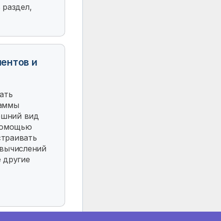
 раздел,
ентов и
вать
раммы
ешний вид
 помощью
траивать
 вычислений
 другие