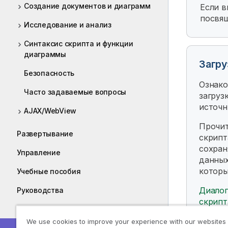
Создание документов и диаграмм
Если в
посвящ
Исследование и анализ
Синтаксис скрипта и функции
диаграммы
Загру
Безопасность
Ознако
Часто задаваемые вопросы
загруз
источн
AJAX/WebView
Прочит
Развертывание
скрипт
сохран
Управление
данных
которы
Учебные пособия
Диалог
Руководства
скрипт
Что нового в QlikView May 2024?
We use cookies to improve your experience with our websites