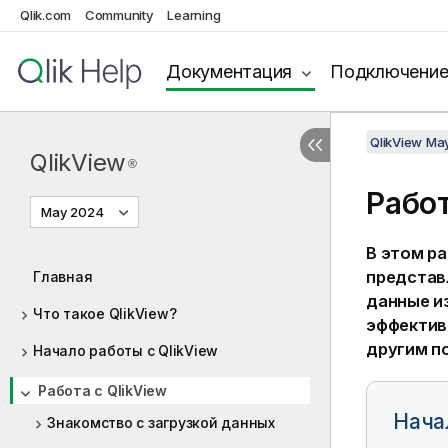
Qlik.com
Community
Learning
Документация
Подключени
QlikView Ma
QlikView
®
Рабо
May 2024
В этом р
представ
Главная
данные из
Что такое QlikView?
эффектив
другим п
Начало работы с QlikView
Работа с QlikView
Нача
Знакомство с загрузкой данных