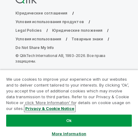
Юридические соглашения
Условия использования продуктов
Legal Policies
Юридические положения
Условия использования
Товарные знаки
Do Not Share My Info
© QlikTech International AB, 1993-2026. Все права
защищены.
We use cookies to improve your experience with our websites
Присоединяйтесь к программе
and to deliver content tailored to your interests. By clicking ‘Ok’,
модернизации аналитики
you accept the use of additional cookies which may involve
data transmission to third parties. Refer to our Privacy & Cookie
Notice or click ‘More Information’ for details on cookie usage on
Модернизируйте ваши важные приложения QlikView
our sites.
Privacy & Cookie Notice
без ущерба с помощью программы модернизации
аналитики.
Щелкните здесь
для получения
Ok
дополнительной информации или свяжитесь с нами:
ampquestions@qlik.com
More Information