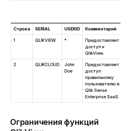
Строка
SERIAL
USERID
Комментарий
1
QLIKVIEW
*
Предоставляет
доступ к
QlikView.
2
QLIKCLOUD
John
Предоставляет
Doe
доступ
правильному
пользователю в
Qlik Sense
Enterprise SaaS.
Ограничения функций