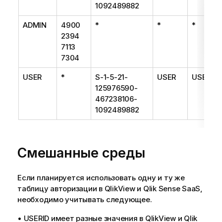
1092489882
ADMIN
4900
*
*
*
2394
7113
7304
USER
*
S-1-5-21-
USER
USER
125976590-
467238106-
1092489882
Смешанные среды
Если планируется использовать одну и ту же
таблицу авторизации в QlikView и
Qlik Sense SaaS
,
необходимо учитывать следующее.
• USERID имеет разные значения в QlikView и
Qlik