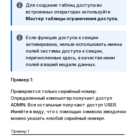
П
Для создания таблиц доступа во
ч
р
встроенных операторах используйте
а
и
Мастер таблицы ограничения доступа
.
н
м
и
е
е
П
Если функция доступа к секции
ч
к
р
активирована, нельзя использовать имена
а
и
и
полей системы доступа к секции,
н
н
м
перечисленные здесь, в качестве имен
и
ф
е
полей в вашей модели данных.
е
о
ч
к
р
а
и
Пример 1:
м
н
н
а
Проверяется только серийный номер.
и
ф
ц
Определенный компьютер получает доступ
е
о
и
ADMIN. Все остальные получают доступ USER.
к
р
и
Имейте в виду, что с помощью символа звездочки
и
м
можно указать «любой серийный номер».
н
а
ф
ц
Пример 1
о
и