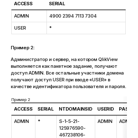
р
и
ACCESS
SERIAL
м
а
ADMIN
4900 2394 7113 7304
ц
USER
*
и
и
Пример 2:
Администратор и сервер, на котором QlikView
выполняется как пакетное задание, получают
доступ ADMIN. Все остальные участники домена
получают доступ USER при вводе «USER» в
качестве идентификатора пользователя и пароля.
Пример 2
ACCESS
SERIAL
NTDOMAINSID
USERID
PASSW
ADMIN
*
S-1-5-21-
ADMIN
ADMIN
125976590-
467238106-