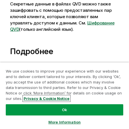
Секретные данные в файлах QVD можно также
зашифровать с помощью предоставленных пар
ключей клиента, которые позволяют вам
управлять доступом к данным.
См.
Шифрование
QVD
(только английский язык)
.
Подробнее
Свойства документа: Безопасность
We use cookies to improve your experience with our websites
Присоединяйтесь к программе
and to deliver content tailored to your interests. By clicking ‘Ok’,
Свойства документа: Безопасность
модернизации аналитики
you accept the use of additional cookies which may involve
Свойства листа: Безопасность
data transmission to third parties. Refer to our Privacy & Cookie
Notice or click ‘More Information’ for details on cookie usage on
Модернизируйте ваши важные приложения QlikView
our sites.
Privacy & Cookie Notice
без ущерба с помощью программы модернизации
аналитики.
Щелкните здесь
для получения
Ok
дополнительной информации или свяжитесь с нами:
Помогла ли вам эта страница?
ampquestions@qlik.com
More Information
Если вы обнаружили какую-либо проблему на этой