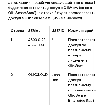
авторизации, подобную следующей, где строка 1
будет предоставлять доступ в QlikView (но не в
Qlik Sense SaaS
), а строка 2 будет предоставлять
доступ в
Qlik Sense SaaS
(но не в QlikView).
Строка
SERIAL
USERID
Комментарий
1
4600 0123
*
Предоставляет
4567 8901
доступ по
правильному
номеру
лицензии в
QlikView.
2
QLIKCLOUD
John
Предоставляет
Doe
доступ
правильному
пользователю в
Qlik Sense
Enterprise SaaS.