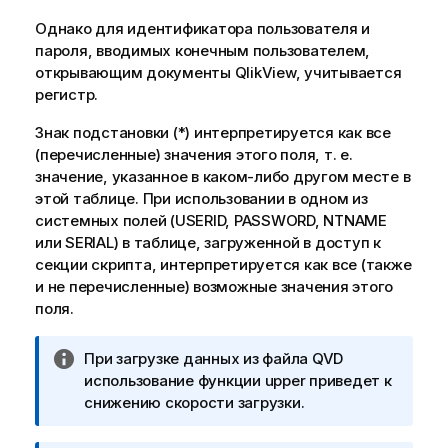
Однако для идентификатора пользователя и
пароля, вводимых конечным пользователем,
открывающим документы QlikView, учитывается
регистр.
Знак подстановки (*) интерпретируется как все
(перечисленные) значения этого поля, т. е.
значение, указанное в каком-либо другом месте в
этой таблице. При использовании в одном из
системных полей (
USERID, PASSWORD, NTNAME
или
SERIAL
) в таблице, загруженной в доступ к
секции скрипта, интерпретируется как все (также
и не перечисленные) возможные значения этого
поля.
П
При загрузке данных из файла QVD
р
использование функции upper приведет к
и
снижению скорости загрузки.
м
е