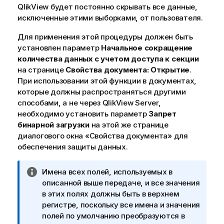
QlikView будет постоянно скрывать все данные,
исключенные этими выборками, от пользователя.
Для применения этой процедуры должен быть
установлен параметр
Начальное сокращение
количества данных с учетом доступа к секции
на странице
Свойства документа: Открытие
.
При использовании этой функции в документах,
которые должны распространяться другими
способами, а не через QlikView Server,
необходимо установить параметр
Запрет
бинарной загрузки
на этой же странице
диалогового окна «Свойства документа» для
обеспечения защиты данных.
П
Имена всех полей, используемых в
р
описанной выше передаче, и все значения
и
в этих полях должны быть в верхнем
м
регистре, поскольку все имена и значения
е
полей по умолчанию преобразуются в