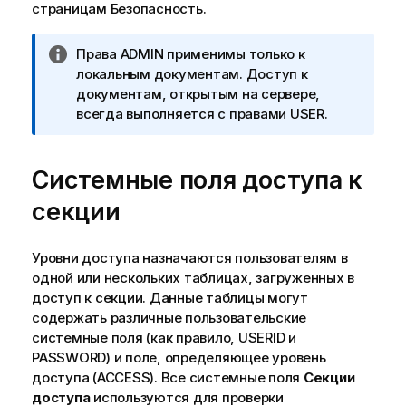
страницам
Безопасность
.
П
Права ADMIN применимы только к
р
локальным документам. Доступ к
и
документам, открытым на сервере,
м
всегда выполняется с правами USER.
е
ч
Системные поля доступа к
а
н
секции
и
е
к
Уровни доступа назначаются пользователям в
и
одной или нескольких таблицах, загруженных в
н
доступ к секции. Данные таблицы могут
ф
содержать различные пользовательские
о
системные поля (как правило, USERID и
р
PASSWORD) и поле, определяющее уровень
м
доступа (ACCESS). Все системные поля
Секции
а
доступа
используются для проверки