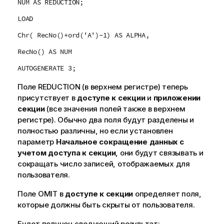
NUM AS REDUCTION;
LOAD
Chr( RecNo()+ord('A')-1) AS ALPHA,
RecNo() AS NUM
AUTOGENERATE 3;
Поле REDUCTION (в верхнем регистре) теперь
присутствует в
доступе к секции
и
приложении
секции
(все значения полей также в верхнем
регистре). Обычно два поля будут разделены и
полностью различны, но если установлен
параметр
Начальное сокращение данных с
учетом доступа к секции
, они будут связывать и
сокращать число записей, отображаемых для
пользователя.
Поле OMIT в
доступе к секции
определяет поля,
которые должны быть скрыты от пользователя.
Будет получен следующий результат: