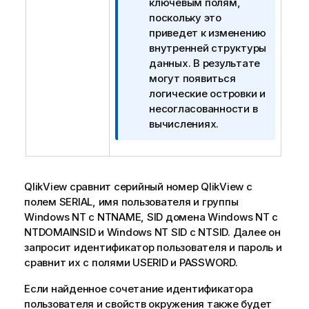
и
ключевым полям,
м
поскольку это
е
приведет к изменению
ч
внутренней структуры
а
данных. В результате
н
могут появиться
и
логические островки и
е
несогласованности в
к
вычислениях.
и
н
ф
о
QlikView сравнит серийный номер QlikView с
р
полем
SERIAL
, имя пользователя и группы
м
Windows NT с
NTNAME
, SID домена Windows NT с
а
NTDOMAINSID
и Windows NT SID c
NTSID
. Далее он
ц
запросит идентификатор пользователя и пароль и
и
сравнит их с полями
USERID
и
PASSWORD
.
и
Если найденное сочетание идентификатора
пользователя и свойств окружения также будет