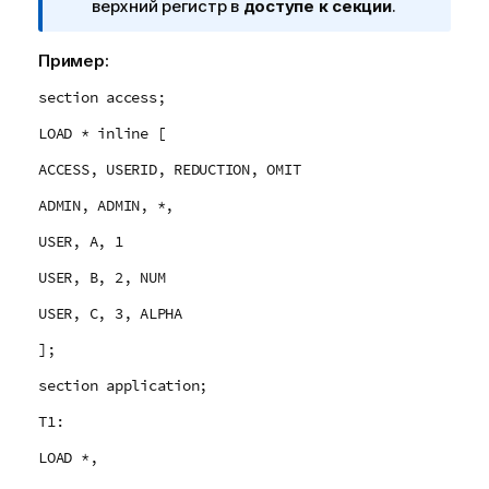
ч
верхний регистр в
доступе к секции
.
а
н
Пример:
и
section access;
е
к
LOAD * inline [
и
ACCESS, USERID, REDUCTION, OMIT
н
ф
ADMIN, ADMIN, *,
о
USER, A, 1
р
м
USER, B, 2, NUM
а
USER, C, 3, ALPHA
ц
и
];
и
section application;
T1:
LOAD *,