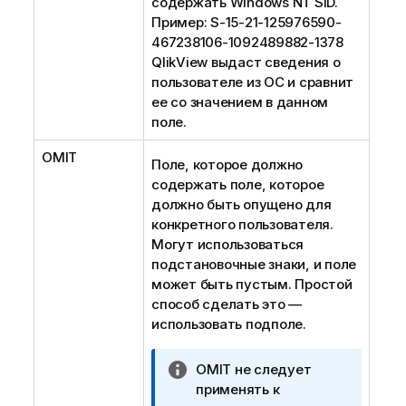
содержать Windows NT SID.
Пример: S-15-21-125976590-
467238106-1092489882-1378
QlikView выдаст сведения о
пользователе из ОС и сравнит
ее со значением в данном
поле.
OMIT
Поле, которое должно
содержать поле, которое
должно быть опущено для
конкретного пользователя.
Могут использоваться
подстановочные знаки, и поле
может быть пустым. Простой
способ сделать это —
использовать подполе.
П
OMIT не следует
р
применять к