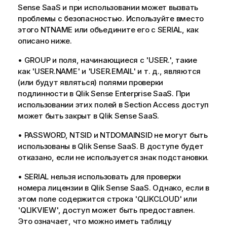
Sense SaaS
и при использовании может вызвать
проблемы с безопасностью. Используйте вместо
этого NTNAME или объедините его с SERIAL, как
описано ниже.
• GROUP и поля, начинающиеся с 'USER.', такие
как 'USER.NAME' и 'USER.EMAIL' и т. д., являются
(или будут являться) полями проверки
подлинности в Qlik Sense Enterprise SaaS. При
использовании этих полей в Section Access доступ
может быть закрыт в
Qlik Sense SaaS
.
• PASSWORD, NTSID и NTDOMAINSID не могут быть
использованы в
Qlik Sense SaaS
. В доступе будет
отказано, если не используется знак подстановки.
• SERIAL нельзя использовать для проверки
номера лицензии в
Qlik Sense SaaS
. Однако, если в
этом поле содержится строка 'QLIKCLOUD' или
'QLIKVIEW', доступ может быть предоставлен.
Это означает, что можно иметь таблицу