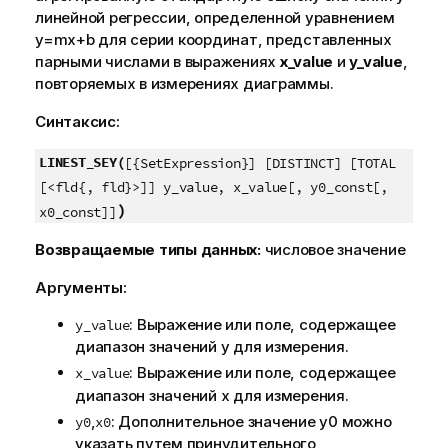
линейной регрессии, определенной уравнением
y=mx+b
для серии координат, представленных
парными числами в выражениях
x_value
и
y_value
,
повторяемых в измерениях диаграммы.
Синтаксис:
LINEST_SEY(
[{SetExpression}] [DISTINCT] [TOTAL
[<fld{, fld}>]] y_value, x_value[, y0_const[,
)
x0_const]]
Возвращаемые типы данных:
числовое значение
Аргументы:
: Выражение или поле, содержащее
y_value
диапазон значений
y
для измерения.
: Выражение или поле, содержащее
x_value
диапазон значений
x
для измерения.
,
: Дополнительное значение
y0
можно
y0
x0
указать путем принудительного