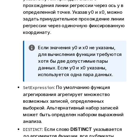
прохождения линии регрессии через ось y в
определенной точке. Указав
y0
и
x0
, можно
задать принудительное прохождение линии
регрессии через одиночную фиксированную
координату.
П
Если значения
y0
и
x0
не указаны,
р
для вычисления функции требуются
и
хотя бы две допустимые пары
м
данных. Если
y0
и
x0
указаны,
е
используется одна пара данных.
ч
: По умолчанию функция
SetExpression
а
агрегирования агрегирует множество
н
возможных записей, определенных
и
выборкой. Альтернативный набор записей
е
может быть определен набором выражений
к
анализа.
и
н
: Если слово
DISTINCT
указывается
DISTINCT
ф
до аргументов функции, все дубликаты,