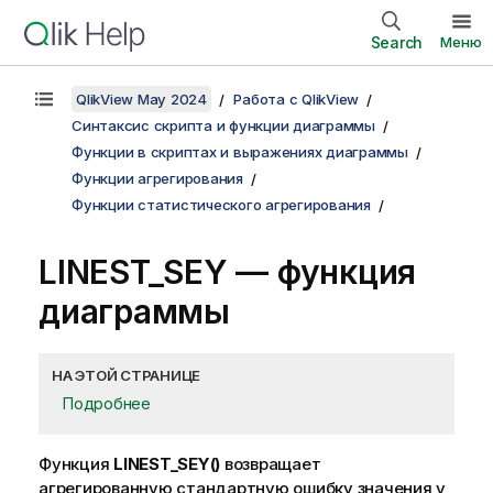
Search
Меню
QlikView May 2024
Работа с QlikView
Синтаксис скрипта и функции диаграммы
Функции в скриптах и выражениях диаграммы
Функции агрегирования
Функции статистического агрегирования
LINEST_SEY
— функция
диаграммы
НА ЭТОЙ СТРАНИЦЕ
Подробнее
Функция
LINEST_SEY()
возвращает
агрегированную стандартную ошибку значения
y