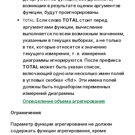
о
возникшие в результате оценки аргументов
р
функции, будут проигнорированы.
м
: Если слово
TOTAL
стоит перед
TOTAL
а
аргументами функции, вычисление
ц
выполняется по всем возможным значениям,
и
указанным в текущих выборках, а не только
и
в тех, которые относятся к значению
текущего измерения, т. е. измерения
диаграммы игнорируются. После префикса
TOTAL
может быть указан список,
включающий одно или несколько имен полей
в угловых скобках
<fld>
. Эти имена полей
должны быть поднабором переменных
измерений диаграммы.
Определение объема агрегирования
Ограничения:
Параметр функции агрегирования не должен
содержать функции агрегирования, кроме