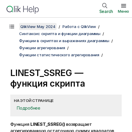
Search
Меню
QlikView May 2024
Работа с QlikView
Синтаксис скрипта и функции диаграммы
Функции в скриптах и выражениях диаграммы
Функции агрегирования
Функции статистического агрегирования
LINEST_SSREG —
функция скрипта
НА ЭТОЙ СТРАНИЦЕ
Подробнее
Функция
LINEST_SSREG()
возвращает
агрегированную остаточную сумму квадратов