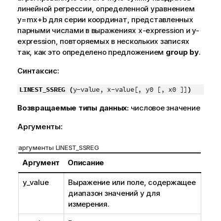
линейной регрессии, определенной уравнением
y=mx+b
для серии координат, представленных
парными числами в выражениях
x-expression
и
y-
expression
, повторяемых в нескольких записях
так, как это определено предложением
group by
.
Синтаксис:
LINEST_SSREG (
y-value, x-value[, y0 [, x0 ]]
)
Возвращаемые типы данных:
числовое значение
Аргументы:
аргументы LINEST_SSREG
Аргумент
Описание
y_value
Выражение или поле, содержащее
диапазон значений
y
для
измерения.