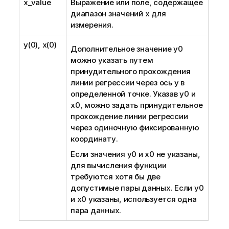
x_value
Выражение или поле, содержащее
диапазон значений
x
для
измерения.
y(0), x(0)
Дополнительное значение
y0
можно указать путем
принудительного прохождения
линии регрессии через ось y в
определенной точке. Указав
y0
и
x0
, можно задать принудительное
прохождение линии регрессии
через одиночную фиксированную
координату.
Если значения
y0
и
x0
не указаны,
для вычисления функции
требуются хотя бы две
допустимые пары данных. Если
y0
и
x0
указаны, используется одна
пара данных.