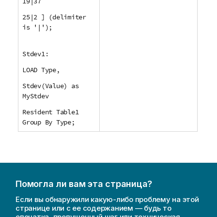
19|37
25|2 ] (delimiter
is '|');
Stdev1:
LOAD Type,
Stdev(Value) as
MyStdev
Resident Table1
Group By Type;
Помогла ли вам эта страница?
Если вы обнаружили какую-либо проблему на этой
странице или с ее содержанием — будь то
опечатка, пропущенный шаг или техническая