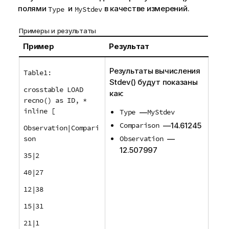
полями
и
в качестве измерений.
Type
MyStdev
Примеры и результаты
Пример
Результат
Результаты вычисления
Table1:
Stdev()
будут показаны
crosstable LOAD
как:
recno() as ID, *
inline [
Type
—
MyStdev
Comparison
—
14.61245
Observation|Compari
son
Observation
—
12.507997
35|2
40|27
12|38
15|31
21|1