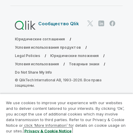
Сообщество Qlik
Юридические соглашения
Условия использования продуктов
Legal Policies
Юридические положения
Условия использования
Товарные знаки
Do Not Share My Info
© QlikTech International AB, 1993-2026. Все права
защищены.
We use cookies to improve your experience with our websites
Присоединяйтесь к программе
and to deliver content tailored to your interests. By clicking ‘Ok’,
модернизации аналитики
you accept the use of additional cookies which may involve
data transmission to third parties. Refer to our Privacy & Cookie
Notice or click ‘More Information’ for details on cookie usage on
Модернизируйте ваши важные приложения QlikView
our sites.
Privacy & Cookie Notice