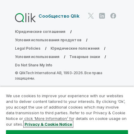
Сообщество Qlik
Юридические соглашения
Условия использования продуктов
Legal Policies
Юридические положения
Условия использования
Товарные знаки
Do Not Share My Info
© QlikTech International AB, 1993-2026. Все права
защищены.
We use cookies to improve your experience with our websites
Присоединяйтесь к программе
and to deliver content tailored to your interests. By clicking ‘Ok’,
модернизации аналитики
you accept the use of additional cookies which may involve
data transmission to third parties. Refer to our Privacy & Cookie
Notice or click ‘More Information’ for details on cookie usage on
Модернизируйте ваши важные приложения QlikView
our sites.
Privacy & Cookie Notice
без ущерба с помощью программы модернизации
аналитики.
Щелкните здесь
для получения