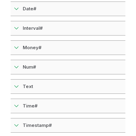
н
Date#
ф
о
р
Interval#
м
а
ц
Money#
и
и
Num#
Text
Time#
Timestamp#