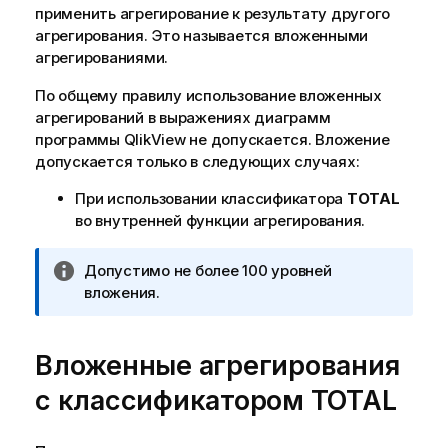
применить агрегирование к результату другого
агрегирования. Это называется вложенными
агрегированиями.
По общему правилу использование вложенных
агрегирований в выражениях диаграмм
программы
QlikView
не допускается. Вложение
допускается только в следующих случаях:
При использовании классификатора
TOTAL
во внутренней функции агрегирования.
П
Допустимо не более 100 уровней
р
вложения.
и
м
Вложенные агрегирования
е
ч
с классификатором
TOTAL
а
н
и