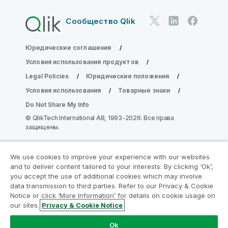
Сообщество Qlik
Юридические соглашения
Условия использования продуктов
Legal Policies
Юридические положения
Условия использования
Товарные знаки
Do Not Share My Info
© QlikTech International AB, 1993-2026. Все права
защищены.
We use cookies to improve your experience with our websites
Присоединяйтесь к программе
and to deliver content tailored to your interests. By clicking ‘Ok’,
модернизации аналитики
you accept the use of additional cookies which may involve
data transmission to third parties. Refer to our Privacy & Cookie
Notice or click ‘More Information’ for details on cookie usage on
Модернизируйте ваши важные приложения QlikView
our sites.
Privacy & Cookie Notice
без ущерба с помощью программы модернизации
аналитики.
Щелкните здесь
для получения
Ok