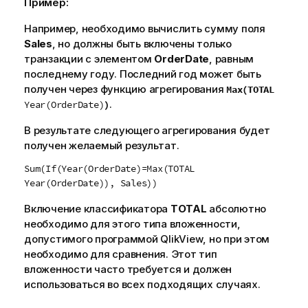
Пример:
е
Например, необходимо вычислить сумму поля
к
Sales
, но должны быть включены только
и
транзакции с элементом
OrderDate
, равным
н
последнему году. Последний год может быть
ф
получен через функцию агрегирования
Max(TOTAL
о
.
)
Year(OrderDate)
р
м
В результате следующего агрегирования будет
а
получен желаемый результат.
ц
и
Sum(If(Year(OrderDate)=Max(TOTAL
и
Year(OrderDate)), Sales))
Включение классификатора
TOTAL
абсолютно
необходимо для этого типа вложенности,
допустимого программой
QlikView
, но при этом
необходимо для сравнения. Этот тип
вложенности часто требуется и должен
использоваться во всех подходящих случаях.