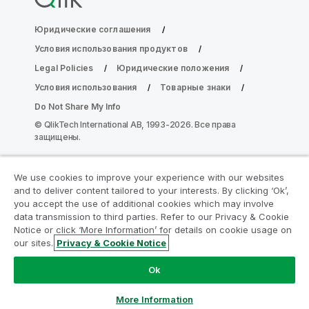
Юридические соглашения
Условия использования продуктов
Legal Policies
Юридические положения
Условия использования
Товарные знаки
Do Not Share My Info
© QlikTech International AB, 1993-2026. Все права
защищены.
We use cookies to improve your experience with our websites
Присоединяйтесь к программе
and to deliver content tailored to your interests. By clicking ‘Ok’,
модернизации аналитики
you accept the use of additional cookies which may involve
data transmission to third parties. Refer to our Privacy & Cookie
Notice or click ‘More Information’ for details on cookie usage on
Модернизируйте ваши важные приложения QlikView
our sites.
Privacy & Cookie Notice
без ущерба с помощью программы модернизации
аналитики.
Щелкните здесь
для получения
Ok
дополнительной информации или свяжитесь с нами:
ampquestions@qlik.com
More Information