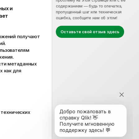
проблему на этой странице или с ее
содержанием — будь то опечатка,
ных и
пропущенный шаг или техническая
ает
ошибка, сообщите нам об этом!
Оставьте свой отзыв здесь
ложений получают
ий
.
ользователям
жения
.
ости метаданных
х как для
 технических