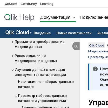
Добавление данных аналитики и
Qlik.com
Community
Learning
управление ими
Загрузка данных аналитики
Документация
Подключени
Обновление аналитических данных
Qlik Cloud
Введение
Новые возможности
Анали
®
Моделирование данных
Просмотр и преобразование
Qlik Cloud
модели данных
Моделирова
Рекомендации по
Просмотр на
моделированию данных
Нек
Изучение данных с помощью
иску
инструментов каталогизации
Осн
Навигация по наборам данных в
англ
каталоге
Просмотр наборов данных в
Упра
каталоге и управление ими
Загрузка наборов данных и