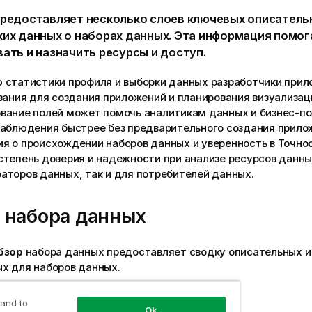
предоставляет несколько слоев ключевых описатель
ких данных о наборах данных. Эта информация помог
ать и назначить ресурсы и доступ.
 статистики профиля и выборки данных разработчики при
азания для создания приложений и планирования
визуализац
вание полей может помочь аналитикам данных и бизнес-п
наблюдения быстрее без предварительного создания
прило
я о происхождении наборов данных и уверенность в Точн
степень доверия и надежности при анализе ресурсов данны
аторов данных
, так и для потребителей данных.
 набора данных
бзор
набора данных предоставляет сводку описательных и
х для наборов данных.
 «Обзор»:
 and to
Ok