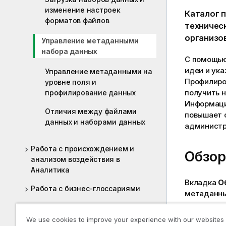
изменение настроек
Каталог 
форматов файлов
техничес
организов
Управление метаданными
набора данных
С помощью
идеи и ук
Управление метаданными на
Профилиро
уровне поля и
получить 
профилирование данных
Информаци
Отличия между файлами
повышает 
данных и наборами данных
администр
Работа с происхождением и
Обзор
анализом воздействия в
Аналитика
Вкладка
О
Работа с бизнес-глоссариями
метаданны
Управление данными
На вкладке
We use cookies to improve your experience with our websites