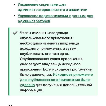
Управление скриптами для
администраторов клиента и аналитики
Управление подключениями к данным для
администраторов
П
Чтобы изменить владельца
р
опубликованного приложения,
и
необходимо изменить владельца
м
исходного приложения, а затем
е
опубликовать его повторно.
ч
Опубликованная копия приложения
а
унаследует владельца исходного
н
приложения. Если исходное приложение
и
было удалено, см.
Исходное приложение
е
для опубликованного приложения было
к
удалено
для получения дополнительной
п
информации.
о
д
с