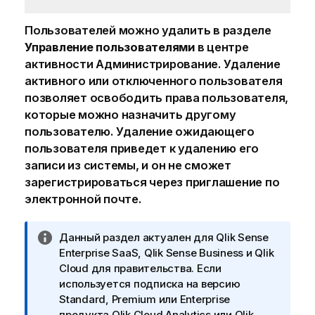
Пользователей можно удалить в разделе
Управление пользователями
в центре
активности
Администрирование
. Удаление
активного или отключенного пользователя
позволяет освободить права пользователя,
которые можно назначить другому
пользователю. Удаление ожидающего
пользователя приведет к удалению его
записи из системы, и он не сможет
зарегистрироваться через приглашение по
электронной почте.
П
Данный раздел актуален для
Qlik Sense
р
Enterprise SaaS
,
Qlik Sense Business
и
Qlik
и
Cloud для правительства
. Если
м
используется подписка на версию
е
Standard, Premium или Enterprise
ч
продукта
Qlik Cloud Analytics
или
Qlik