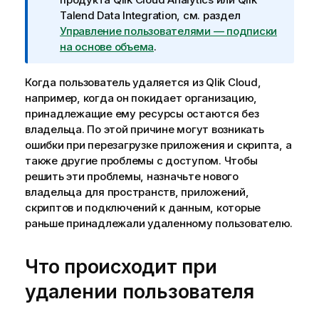
а
Talend Data Integration
, см. раздел
н
Управление пользователями — подписки
и
на основе объема
.
е
к
Когда пользователь удаляется из
Qlik Cloud
,
и
например, когда он покидает организацию,
н
принадлежащие ему ресурсы остаются без
ф
владельца. По этой причине могут возникать
о
ошибки при перезагрузке приложения и скрипта, а
р
также другие проблемы с доступом. Чтобы
м
решить эти проблемы, назначьте нового
а
владельца для пространств, приложений,
ц
скриптов и подключений к данным, которые
и
раньше принадлежали удаленному пользователю.
и
Что происходит при
удалении пользователя