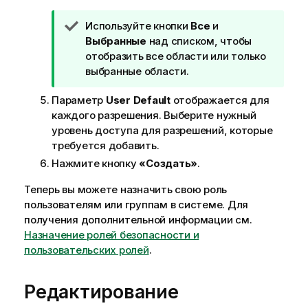
П
Используйте кнопки
Все
и
р
Выбранные
над списком, чтобы
и
отобразить все области или только
м
выбранные области.
е
Параметр
User Default
отображается для
ч
каждого разрешения. Выберите нужный
а
уровень доступа для разрешений, которые
н
требуется добавить.
и
е
Нажмите кнопку
«Создать»
.
к
Теперь вы можете назначить свою роль
п
пользователям или группам в системе. Для
о
получения дополнительной информации см.
д
Назначение ролей безопасности и
с
пользовательских ролей
.
к
а
з
Редактирование
к