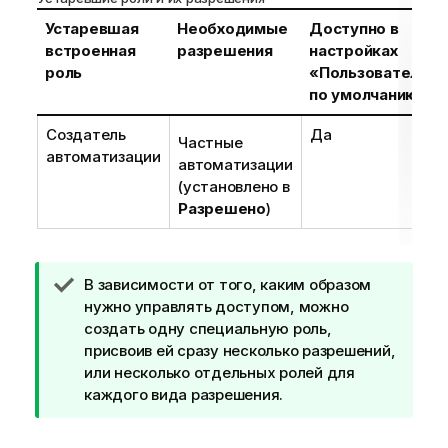
Устаревшая
Необходимые
Доступно в
встроенная
разрешения
настройках
роль
«Пользователь
по умолчанию»
Создатель
Да
Частные
автоматизации
автоматизации
(установлено в
Разрешено
)
П
В зависимости от того, каким образом
р
нужно управлять доступом, можно
и
создать одну специальную роль,
м
присвоив ей сразу несколько разрешений,
е
или несколько отдельных ролей для
ч
каждого вида разрешения.
а
н