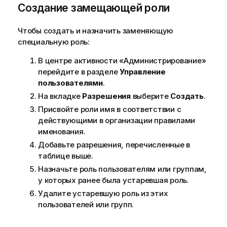
Создание замещающей роли
и
е
к
Чтобы создать и назначить заменяющую
п
специальную роль:
о
В центре активности «Администрирование»
д
перейдите в разделе
Управление
с
пользователями
.
к
а
На вкладке
Разрешения
выберите
Создать
.
з
Присвойте роли имя в соответствии с
к
действующими в организации правилами
е
именования.
Добавьте разрешения, перечисленные в
таблице выше.
Назначьте роль пользователям или группам,
у которых ранее была устаревшая роль.
Удалите устаревшую роль из этих
пользователей или групп.