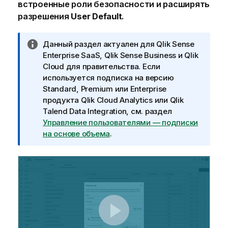
встроенные роли безопасности и расширять
разрешения
User Default
.
П
Данный раздел актуален для
Qlik Sense
р
Enterprise SaaS
,
Qlik Sense Business
и
Qlik
и
Cloud для правительства
. Если
м
используется подписка на версию
е
Standard, Premium или Enterprise
ч
продукта
Qlik Cloud Analytics
или
Qlik
а
Talend Data Integration
, см. раздел
н
Управление пользователями — подписки
и
на основе объема
.
е
к
и
н
ф
о
р
м