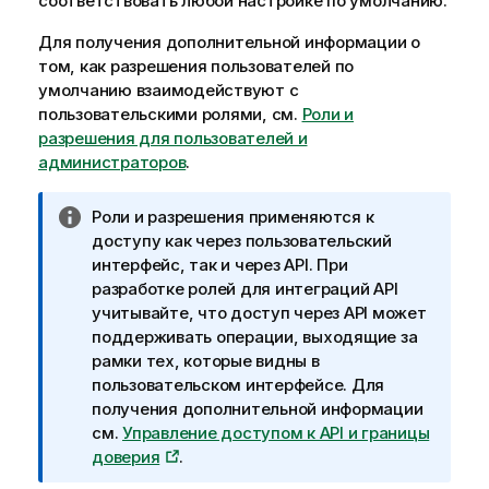
соответствовать любой настройке по умолчанию.
Для получения дополнительной информации о
том, как разрешения пользователей по
умолчанию взаимодействуют с
пользовательскими ролями, см.
Роли и
разрешения для пользователей и
администраторов
.
П
Роли и разрешения применяются к
р
доступу как через пользовательский
и
интерфейс, так и через API. При
м
разработке ролей для интеграций API
е
учитывайте, что доступ через API может
ч
поддерживать операции, выходящие за
а
рамки тех, которые видны в
н
пользовательском интерфейсе. Для
и
получения дополнительной информации
е
см.
Управление доступом к API и границы
к
доверия
.
и