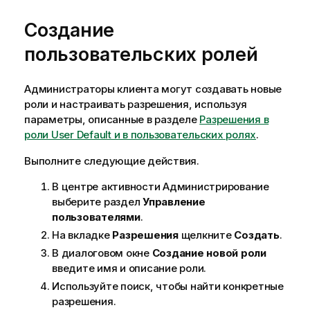
н
Создание
ф
о
пользовательских ролей
р
м
а
Администраторы клиента могут создавать новые
ц
роли и настраивать разрешения, используя
и
параметры, описанные в разделе
Разрешения в
и
роли User Default и в пользовательских ролях
.
Выполните следующие действия.
В центре активности
Администрирование
выберите раздел
Управление
пользователями
.
На вкладке
Разрешения
щелкните
Создать
.
В диалоговом окне
Создание новой роли
введите имя и описание роли.
Используйте поиск, чтобы найти конкретные
разрешения.