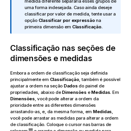
n
medida diferente separaria esses grupos de
f
uma forma indesejada. Caso ainda deseje
o
classificar por valor de medida, tente usar a
r
opção
Classificar por expressão
na
m
primeira dimensão em
Classificação
.
a
t
Classificação nas seções de
i
v
dimensões e medidas
a
Embora a ordem de classificação seja definida
principalmente em
Classificação
, também é possível
ajustar a ordem na seção
Dados
do painel de
propriedades, abaixo de
Dimensões
e
Medidas
. Em
Dimensões
, você pode alterar a ordem da
prioridade entre as diferentes dimensões
arrastando-as, e, da mesma forma, em
Medidas
,
você pode arrastar as medidas para alterar a ordem
de classificação. Coloque o cursor nas barras de
rolagem
e arraste a dimensão ou medida para