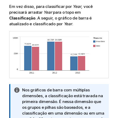
Em vez disso, para classificar por
Year
, você
precisará arrastar
Year
para o topo em
Classificação
. A seguir, o gráfico de barra é
atualizado e classificado por
Year
.
N
Nos gráficos de barra com múltiplas
o
dimensões, a classificação está travada na
t
primeira dimensão. É nessa dimensão que
a
os grupos e pilhas são baseados, e a
i
classificação em uma dimensão ou em uma