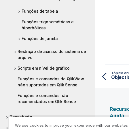
Funções de tabela
Funções trigonométricas e
hiperbólicas
Funções de janela
Restrição de acesso do sistema de
arquivo
Scripts em nível de gráfico
Tópico ant
ObjectI
Funções e comandos do QlikView
não suportados em Qlik Sense
Funções e comandos não
recomendados em Qlik Sense
Recurs
Ajuda
Descoberta
We use cookies to improve your experience with our websites
Vídeos da
Colaborar