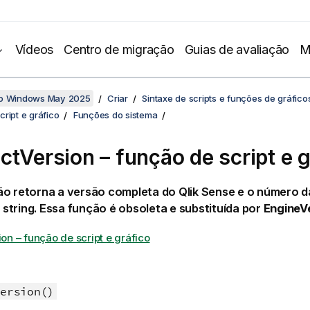
Vídeos
Centro de migração
Guias de avaliação
M
no Windows May 2025
Criar
Sintaxe de scripts e funções de gráfico
ript e gráfico
Funções do sistema
ctVersion – função de script e g
ão retorna a versão completa do
Qlik Sense
e o número d
tring. Essa função é obsoleta e substituída por
EngineVe
on – função de script e gráfico
ersion()