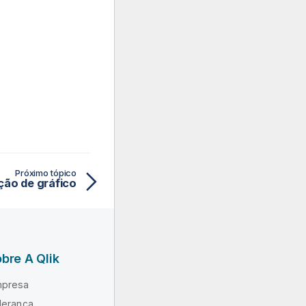
Próximo tópico
ção de gráfico
bre A Qlik
presa
derança