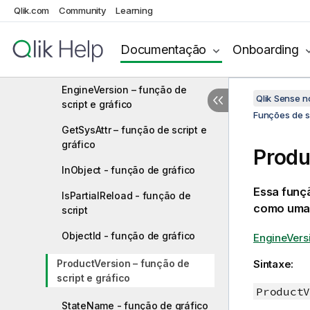
Qlik.com
Community
Learning
Funções de string
Funções do sistema
Documentação
Onboarding
Author()
EngineVersion – função de
Qlik Sense 
script e gráfico
Funções de sc
GetSysAttr – função de script e
gráfico
Produ
InObject - função de gráfico
Essa funç
IsPartialReload - função de
como uma s
script
ObjectId - função de gráfico
EngineVersi
ProductVersion – função de
Sintaxe:
script e gráfico
ProductV
StateName - função de gráfico