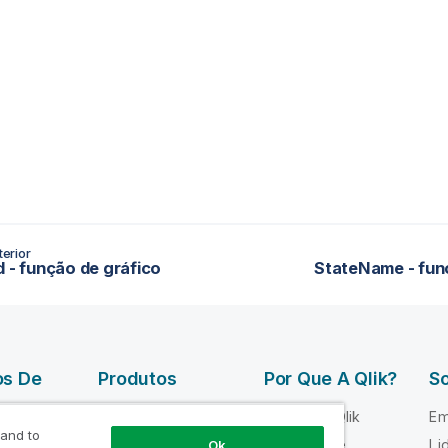
erior
d - função de gráfico
StateName - fun
os De
Produtos
Por Que A Qlik?
So
DATA
Por que a Qlik
Em
INTEGRATION
 and to
 Qlik
Confiança e
Li
Ok
AND QUALITY