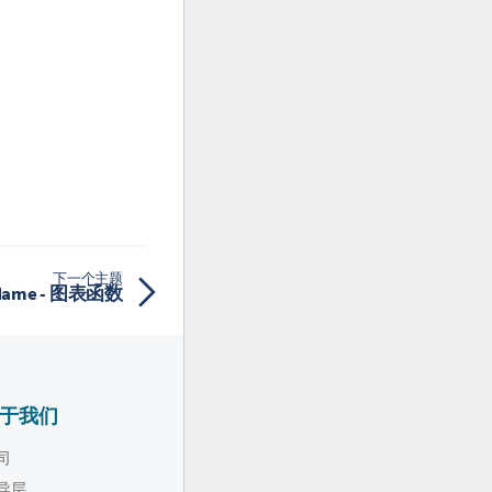
下一个主题
eName - 图表函数
于我们
司
导层