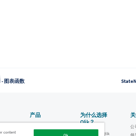
题
Id - 图表函数
Stat
产品
为什么选择
关
Qlik？
数据集成和质量
视频
公
er content
为什么选择 Qlik
oper
领
Ok