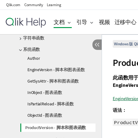
范围函数
Qlik.com
Community
Learning
关系函数
文档
引导
视频
迁移中心
统计分布函数
字符串函数
Windows 版 Qli
系统函数
Author
Prod
EngineVersion - 脚本和图表函数
此函数用
GetSysAttr - 脚本和图表函数
EngineVers
InObject - 图表函数
EngineVer
IsPartialReload - 脚本函数
语法：
ObjectId - 图表函数
ProductV
ProductVersion - 脚本和图表函数