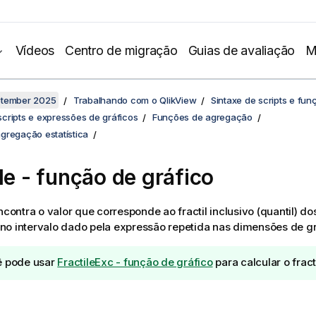
Vídeos
Centro de migração
Guias de avaliação
M
ptember 2025
Trabalhando com o QlikView
Sintaxe de scripts e fun
cripts e expressões de gráficos
Funções de agregação
gregação estatística
le
- função de gráfico
contra o valor que corresponde ao fractil inclusivo (quantil) d
o intervalo dado pela expressão repetida nas dimensões de gr
 pode usar
FractileExc - função de gráfico
para calcular o fract