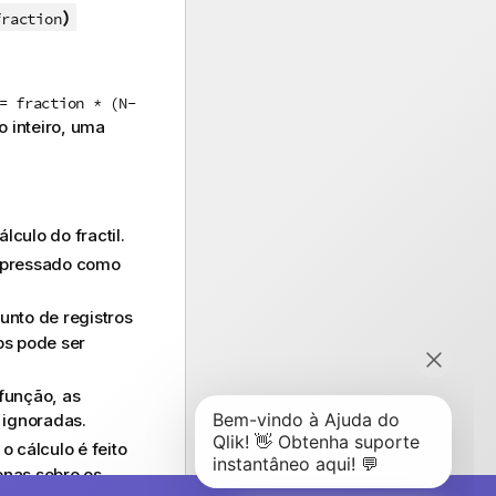
)
fraction
= fraction * (N-
 inteiro, uma
culo do fractil.
expressado como
unto de registros
os pode ser
função, as
 ignoradas.
 cálculo é feito
enas sobre os