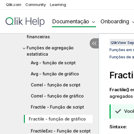
Funções básicas de agregação
Qlik.com
Community
Learning
Funções de agregação de
contador
Documentação
Onboarding
Funções de agregação
financeiras
QlikView Se
Funções de agregação
Funções em s
estatística
Funções de a
Avg - função de script
Fracti
Avg - função de gráfico
Correl - função de script
Fractile()
en
Correl - função de gráfico
agregados n
Fractile - Função de script
N
Você
o
Fractile - função de gráfico
t
Sintaxe:
a
FractileExc - Função de script