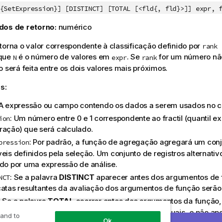
{SetExpression}] [DISTINCT] [TOTAL [<fld{, fld}>]] expr, 
dos de retorno:
numérico
torna o valor correspondente à classificação definido por
rank 
que
é o número de valores em
. Se
for um número não
N
expr
rank
o será feita entre os dois valores mais próximos.
s:
 A expressão ou campo contendo os dados a serem usados no cál
: Um número entre 0 e 1 correspondente ao fractil (quantil 
ion
ração) que será calculado.
: Por padrão, a função de agregação agregará um conj
pression
veis definidos pela seleção. Um conjunto de registros alternativ
ido por uma expressão de análise.
: Se a palavra
DISTINCT
aparecer antes dos argumentos de 
NCT
catas resultantes da avaliação dos argumentos de função serão
: Se a palavra
TOTAL
ocorrer antes dos argumentos da função, o
 todos os valores possíveis, dadas as seleções atuais, e não ap
 and to
Ok