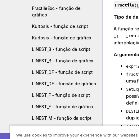
d
Fractile(
[
FractileExc - função de
e
gráfico
Tipo de da
d
i
Kurtosis - função de script
A função re
c
em 
1) + 1
a
Kurtosis - função de gráfico
interpolaçã
LINEST_B - função de script
Argumento
LINEST_B - função de gráfico
:
expr
LINEST_DF - função de script
fract
uma f
LINEST_DF - função de gráfico
SetEx
LINEST_F - função de script
possí
defin
LINEST_F - função de gráfico
DISTI
dupli
LINEST_M - função de script
TOTAL
LINEST_M - função de gráfico
sobre
We use cookies to improve your experience with our websites