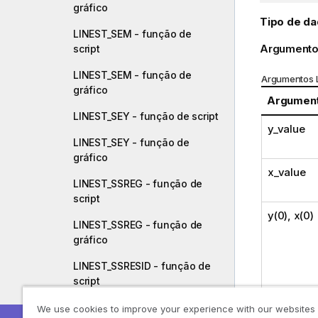
gráfico
Tipo de da
LINEST_SEM - função de
Argumento
script
LINEST_SEM - função de
Argumentos 
gráfico
Argumen
LINEST_SEY - função de script
y_value
LINEST_SEY - função de
gráfico
x_value
LINEST_SSREG - função de
script
y(0), x(0)
LINEST_SSREG - função de
gráfico
LINEST_SSRESID - função de
script
LINEST_SSRESID - função de
We use cookies to improve your experience with our websites