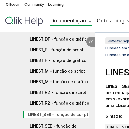
Qlik.com
Community
Learning
LINEST_B - função de script
LINEST_B - função de gráfico
Documentação
Onboarding
LINEST_DF - função de script
LINEST_DF - função de gráfico
QlikView Se
Funções em s
LINEST_F - função de script
Funções de a
LINEST_F - função de gráfico
LINES
LINEST_M - função de script
LINEST_M - função de gráfico
LINEST_SEB
LINEST_R2 - função de script
pela equa
em
x-expre
LINEST_R2 - função de gráfico
uma cláusu
LINEST_SEB - função de script
Sintaxe:
LINEST_SEB - função de
LINEST_SEB