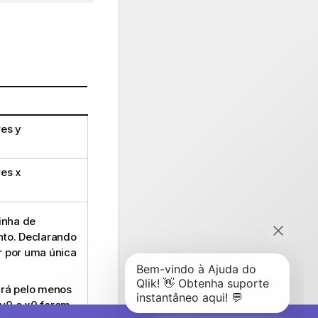
res
y
res
x
inha de
nto. Declarando
ar por uma única
irá pelo menos
y0
e
x0
forem