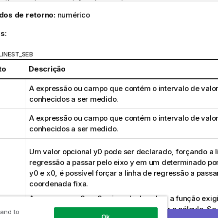
dos de retorno:
numérico
s:
LINEST_SEB
to
Descrição
A expressão ou campo que contém o intervalo de valo
conhecidos a ser medido.
A expressão ou campo que contém o intervalo de valo
conhecidos a ser medido.
Um valor opcional
y0
pode ser declarado, forçando a l
regressão a passar pelo eixo y em um determinado po
y0
e
x0
, é possível forçar a linha de regressão a pass
coordenada fixa.
A menos que
y0
e
x0
sejam declarados, a função exig
dois pares de dados válidos para efetuar o cálculo. Se
 and to
Ok