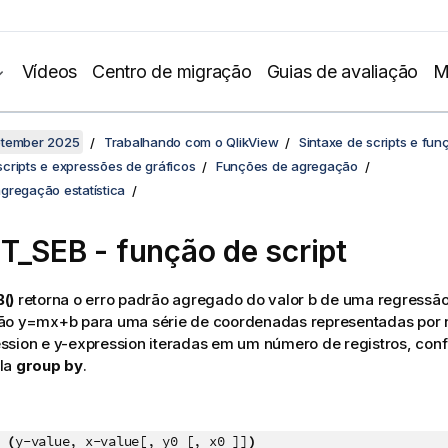
Vídeos
Centro de migração
Guias de avaliação
M
ptember 2025
Trabalhando com o QlikView
Sintaxe de scripts e fun
cripts e expressões de gráficos
Funções de agregação
gregação estatística
T_SEB - função de script
()
retorna o erro padrão agregado do valor
b
de uma regressão 
ção
y=mx+b
para uma série de coordenadas representadas por
ssion
e
y-expression
iteradas em um número de registros, conf
la
group by
.
 (
y-value, x-value[, y0 [, x0 ]]
)