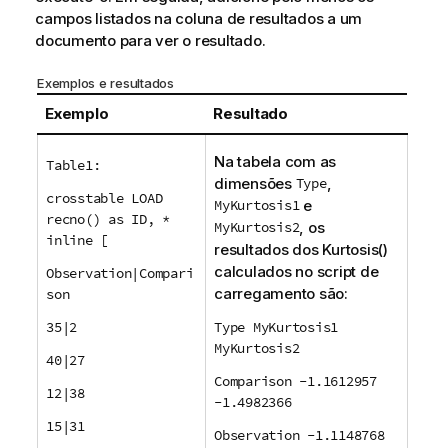
campos listados na coluna de resultados a um
documento para ver o resultado.
Exemplos e resultados
Exemplo
Resultado
Na tabela com as
Table1:
dimensões
Type
,
crosstable LOAD
MyKurtosis1
e
recno() as ID, *
MyKurtosis2
, os
inline [
resultados dos
Kurtosis()
calculados no script de
Observation|Compari
carregamento são:
son
35|2
Type MyKurtosis1
MyKurtosis2
40|27
Comparison -1.1612957
12|38
-1.4982366
15|31
Observation -1.1148768