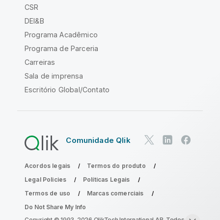
CSR
DEI&B
Programa Acadêmico
Programa de Parceria
Carreiras
Sala de imprensa
Escritório Global/Contato
Comunidade Qlik
Acordos legais
Termos do produto
Legal Policies
Políticas Legais
Termos de uso
Marcas comerciais
Do Not Share My Info
Copyright © 1993-2026 QlikTech International AB. Todos os