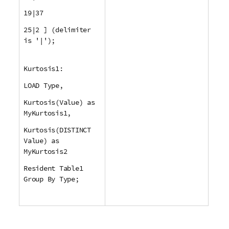
19|37
25|2 ] (delimiter
is '|');
Kurtosis1:
LOAD Type,
Kurtosis(Value) as
MyKurtosis1,
Kurtosis(DISTINCT
Value) as
MyKurtosis2
Resident Table1
Group By Type;