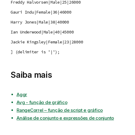
Freddy Halvorsen|Male|25|26000
Gauri Indu|Female|36|46000
Harry Jones|Male|38|40000
Ian Underwood|Male|40|45000
Jackie Kingsley|Female|23|28000
] (delimiter is '|');
Saiba mais
Aggr
Avg - função de gráfico
RangeCorrel – função de script e gráfico
Análise de conjunto e expressões de conjunto