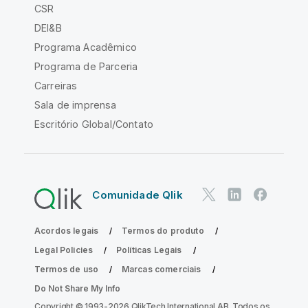
CSR
DEI&B
Programa Acadêmico
Programa de Parceria
Carreiras
Sala de imprensa
Escritório Global/Contato
Comunidade Qlik
Acordos legais
Termos do produto
Legal Policies
Políticas Legais
Termos de uso
Marcas comerciais
Do Not Share My Info
Copyright © 1993-2026 QlikTech International AB. Todos os