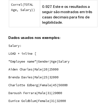
Correl(TOTAL
0.927. Este e os resultados a
Age, Salary))
seguir são mostrados em três
casas decimais para fins de
legibilidade.
Dados usados nos exemplos:
Salary:
LOAD * inline [
"Employee name"|Gender|Age|Salary
Aiden Charles|Male|20|25000
Brenda Davies|Male|25|32000
Charlotte Edberg|Female|45|56000
Daroush Ferrara|Male|31|29000
Eunice Goldblum|Female|31|32000