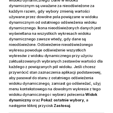
widoku dynamicznego. Dane w widoku
dynamicznym są uważane za nieodświeżone za
każdym razem, gdy wybory zmienią wartości
używane przez dowolne pola powiązane w widoku
dynamicznym od ostatniego odświeżenia widoku
dynamicznego. Ikona nieodświeżonych danych jest
wyświetlana na wszystkich wykresach widoku
dynamicznego zawsze wtedy, gdy dane są
nieodświeżone. Odświeżenie nieodświeżonego
wykresu powoduje odświeżenie wszystkich
wykresów z widoku dynamicznego przy użyciu
zaktualizowanych wybranych zestawów wartości dla
każdego z powiązanych pól widoku. Jeśli chcesz
przywrócić stan zaznaczenia aplikacji podstawowej,
aby pasował do stanu z ostatniego odświeżenia
widoku dynamicznego, zamiast go odświeżać, użyj
menu kontekstowego na dowolnym wykresie z tego
widoku dynamicznego i wybierz polecenia
Widok
dynamiczny
oraz
Pokaż ostatnie wybory
, a
następnie kliknij przycisk
Zastosuj
.