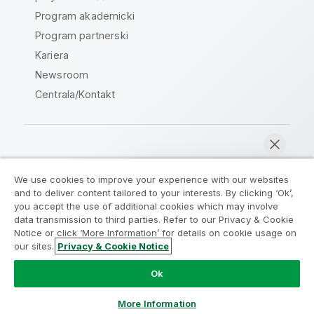
Program akademicki
Program partnerski
Kariera
Newsroom
Centrala/Kontakt
Społeczność Qlik
We use cookies to improve your experience with our websites
and to deliver content tailored to your interests. By clicking ‘Ok’,
Umowy prawne
Warunki produktu
you accept the use of additional cookies which may involve
data transmission to third parties. Refer to our Privacy & Cookie
Legal Policies
Legal Policies
Notice or click ‘More Information’ for details on cookie usage on
Warunki korzystania
Znaki towarowe
our sites.
Privacy & Cookie Notice
Rozmawiaj teraz
Do Not Share My Info
Ok
Copyright © 1993-2026 QlikTech International AB. Wszelkie
prawa zastrzeżone.
More Information