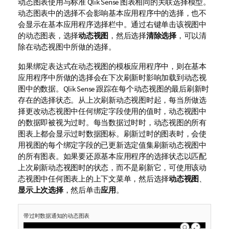
动态图表使用与标准
Qlik Sense
图表相同的关联选择模型。
动态图表中的选择不会影响基本应用程序中的
选择
，也不
会显示在基本应用程序选择栏中。通过右键单击该视图中
的动态图表，选择
动态视图
，然后选择
清除选择
，可以清
除在动态视图中所做的选择。
如果绑定表达式在动态视图的模板应用程序中，则在基本
应用程序中所做的选择会在下次刷新时影响加载到动态视
图中的数据。
Qlik Sense
跟踪在每个动态视图的最后刷新时
存在的选择状态。从上次刷新动态视图时起，每当所做选
择更改动态视图中任何绑定字段使用的值时，动态视图中
的数据即被视为过时。每当数据过时时，动态视图的所有
图表上都会显示过时数据图标。刷新过时的图表时，会使
用视图的每个绑定字段的已更新选定值集刷新动态视图中
的所有图表。如果要还原基本应用程序的选择状态以匹配
上次刷新动态视图时的状态，而不是刷新它，可使用该动
态视图中任何图表上的上下文菜单，然后选择
动态视图
、
显示上次选择
，然后单击
应用
。
带过时数据通知的动态图表