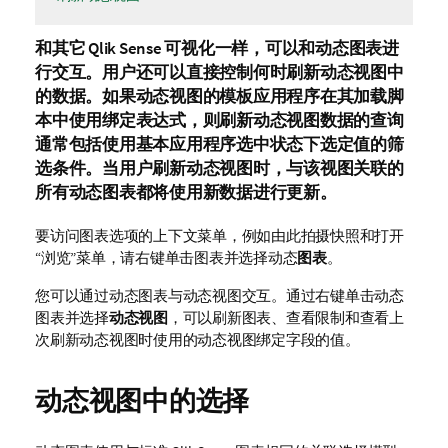
和其它
Qlik Sense
可视化
一样，可以和动态图表进
行交互。用户还可以直接控制何时刷新
动态视图
中
的数据。如果动态视图的模板
应用程序
在其
加载脚
本
中使用绑定表达式，则刷新动态视图数据的查询
通常包括使用基本应用程序选中状态下选定值的筛
选条件。当用户刷新动态视图时，与该视图关联的
所有动态图表都将使用新数据进行更新。
要访问
图表
选项的上下文菜单，例如由此拍摄
快照
和打开
“浏览”菜单，请右键单击
图表
并选择动态
图表
。
您可以通过动态图表与动态视图交互。通过右键单击动态
图表并选择
动态视图
，可以刷新图表、查看限制和查看上
次刷新动态视图时使用的动态视图绑定字段的值。
动态视图中的选择