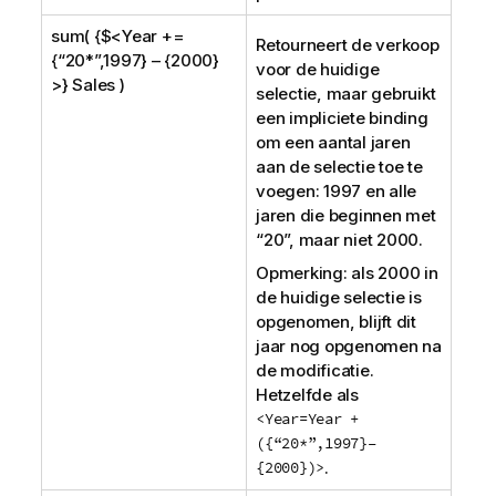
sum( {$<Year +=
Retourneert de verkoop
{“20*”,1997} – {2000}
voor de huidige
>} Sales )
selectie, maar gebruikt
een impliciete binding
om een aantal jaren
aan de selectie toe te
voegen: 1997 en alle
jaren die beginnen met
“20”, maar niet 2000.
Opmerking: als 2000 in
de huidige selectie is
opgenomen, blijft dit
jaar nog opgenomen na
de modificatie.
Hetzelfde als
<Year=Year +
({“20*”,1997}–
{2000})>
.