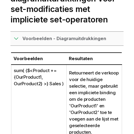
set-modificaties met
impliciete set-operatoren
Voorbeelden - Diagramuitdrukkingen
Voorbeelden
Resultaten
sum( {$<Product +=
Retourneert de verkoop
{OurProduct1,
voor de huidige
OurProduct2} >} Sales )
selectie, maar gebruikt
een impliciete binding
om de producten
'
OurProduct1
' en
'
OurProduct2
' toe te
voegen aan de lijst met
geselecteerde
producten.