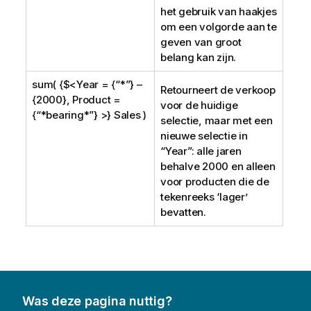
het gebruik van haakjes
om een volgorde aan te
geven van groot
belang kan zijn.
sum( {$<Year = {“*”} –
Retourneert de verkoop
{2000}, Product =
voor de huidige
{“*bearing*”} >} Sales )
selectie, maar met een
nieuwe selectie in
“
Year
”: alle jaren
behalve 2000 en alleen
voor producten die de
tekenreeks ‘lager’
bevatten.
Was deze pagina nuttig?