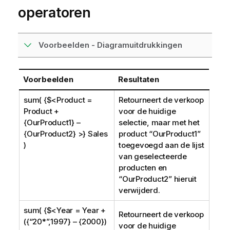
operatoren
Voorbeelden - Diagramuitdrukkingen
Voorbeelden
Resultaten
sum( {$<Product =
Retourneert de verkoop
Product +
voor de huidige
{OurProduct1} –
selectie, maar met het
{OurProduct2} >} Sales
product “
OurProduct1
”
)
toegevoegd aan de lijst
van geselecteerde
producten en
“
OurProduct2
” hieruit
verwijderd.
sum( {$<Year = Year +
Retourneert de verkoop
({“20*”,1997} – {2000})
voor de huidige