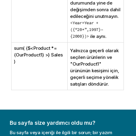
durumunda yine de
değişimden sonra dahil
edileceğini unutmayın.
<Year=Year +
({“20*”,1997}–
{2000})>
ile aynı.
sum( {$<Product *=
Yalnızca geçerli olarak
{OurProduct1} >} Sales
seçilen ürünlerin ve
)
"
OurProduct1
"
ürününün kesişimi için,
geçerli seçime yönelik
satışları döndürür.
Bu sayfa size yardımcı oldu mu?
Bu sayfa veya içeriği ile ilgili bir sorun; bir yazım