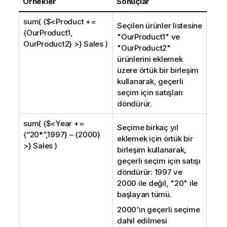
Örnekler
Sonuçlar
sum( {$<Product +=
Seçilen ürünler listesine
{OurProduct1,
"
OurProduct1
" ve
OurProduct2} >} Sales )
"
OurProduct2
"
ürünlerini eklemek
üzere örtük bir birleşim
kullanarak, geçerli
seçim için satışları
döndürür.
sum( {$<Year +=
Seçime birkaç yıl
{“20*”,1997} – {2000}
eklemek için örtük bir
>} Sales )
birleşim kullanarak,
geçerli seçim için satışı
döndürür: 1997 ve
2000 ile değil, "20" ile
başlayan tümü.
2000'in geçerli seçime
dahil edilmesi