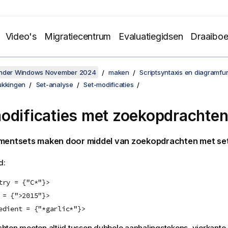
Video's
Migratiecentrum
Evaluatiegidsen
Draaibo
onder Windows November 2024
maken
Scriptsyntaxis en diagramfu
ukkingen
Set-analyse
Set-modificaties
odificaties met zoekopdrachte
ementsets maken door middel van zoekopdrachten met set
d:
try = {"C*"}>
 = {">2015"}>
edient = {"*garlic*"}>
ten moeten altijd tussen dubbele aanhalingstekens, vierkante 