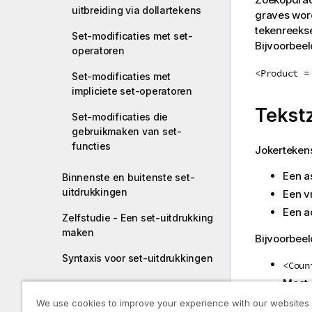
uitbreiding via dollartekens
graves word
tekenreekse
Set-modificaties met set-
Bijvoorbeel
operatoren
<Product =
Set-modificaties met
impliciete set-operatoren
Tekst
Set-modificaties die
gebruikmaken van set-
functies
Jokerteken
Een as
Binnenste en buitenste set-
uitdrukkingen
Een v
Een a
Zelfstudie - Een set-uitdrukking
maken
Bijvoorbeel
Syntaxis voor set-uitdrukkingen
<Coun
Moet 
Algemene syntaxis voor
<Coun
We use cookies to improve your experience with our websites
diagramuitdrukkingen