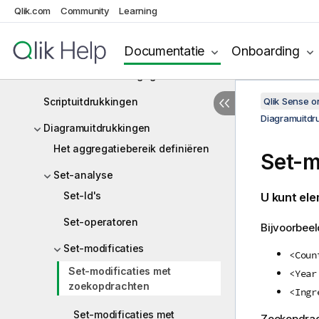
Overzicht scriptsyntaxis
Qlik.com
Community
Learning
Scriptinstructies en sleutelwoorden
Documentatie
Onboarding
Werken met variabelen in de editor
voor het laden van gegevens
Scriptuitdrukkingen
Qlik Sense 
Diagramuitdr
Diagramuitdrukkingen
Het aggregatiebereik definiëren
Set-m
Set-analyse
Set-Id's
U kunt el
Set-operatoren
Bijvoorbeel
Set-modificaties
<Coun
Set-modificaties met
<Year
zoekopdrachten
<Ingr
Set-modificaties met
Zoekopdrach