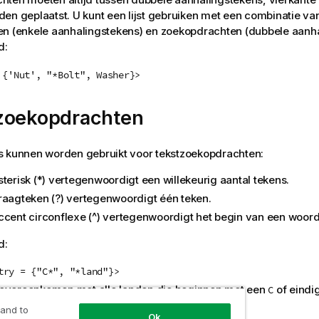
en geplaatst. U kunt een lijst gebruiken met een combinatie van 
n (enkele aanhalingstekens) en zoekopdrachten (dubbele aanha
d:
 {'Nut', "*Bolt", Washer}>
zoekopdrachten
s kunnen worden gebruikt voor tekstzoekopdrachten:
terisk (*) vertegenwoordigt een willekeurig aantal tekens.
raagteken (?) vertegenwoordigt één teken.
ccent circonflexe (^) vertegenwoordigt het begin van een woord
d:
try = {"C*", "*land"}>
overeenkomen met alle landen die beginnen met een
of eindi
C
try = {"*^z*"}>
 and to
Ok