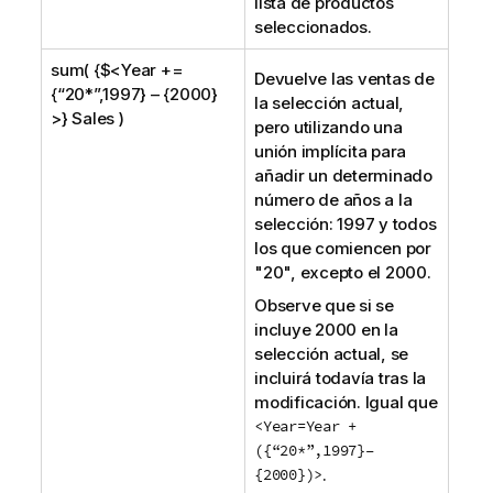
lista de productos
seleccionados.
sum( {$<Year +=
Devuelve las ventas de
{“20*”,1997} – {2000}
la selección actual,
>} Sales )
pero utilizando una
unión implícita para
añadir un determinado
número de años a la
selección: 1997 y todos
los que comiencen por
"20", excepto el 2000.
Observe que si se
incluye 2000 en la
selección actual, se
incluirá todavía tras la
modificación. Igual que
<Year=Year +
({“20*”,1997}–
{2000})>
.