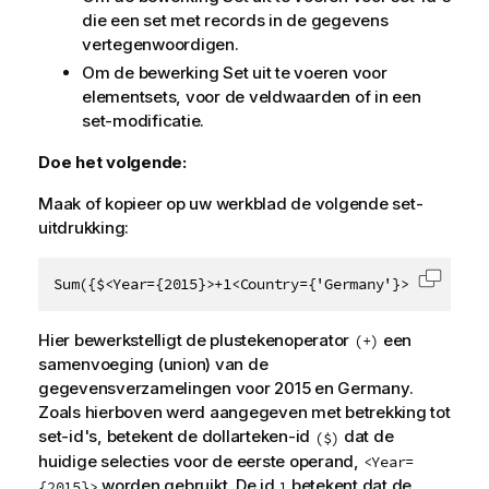
die een set met records in de gegevens
vertegenwoordigen.
Om de bewerking Set uit te voeren voor
elementsets, voor de veldwaarden of in een
set-modificatie.
Doe het volgende:
Maak of kopieer op uw werkblad de volgende set-
uitdrukking:
Sum({$<Year={2015}>+1<Country={'Germany'}>}Sales)
Code k
Hier bewerkstelligt de plustekenoperator
een
(+)
samenvoeging (union) van de
gegevensverzamelingen voor
2015
en
Germany
.
Zoals hierboven werd aangegeven met betrekking tot
set-id's, betekent de dollarteken-id
dat de
($)
huidige selecties voor de eerste operand,
<Year=
worden gebruikt. De id
betekent dat de
{2015}>
1