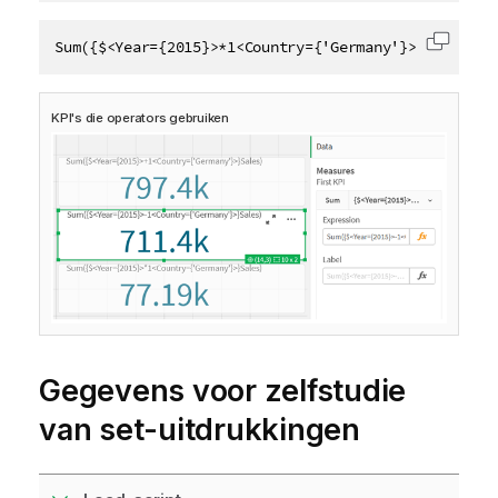
Sum({$<Year={2015}>*1<Country={'Germany'}>}Sales)
Code k
KPI's die operators gebruiken
Gegevens voor zelfstudie
van set-uitdrukkingen