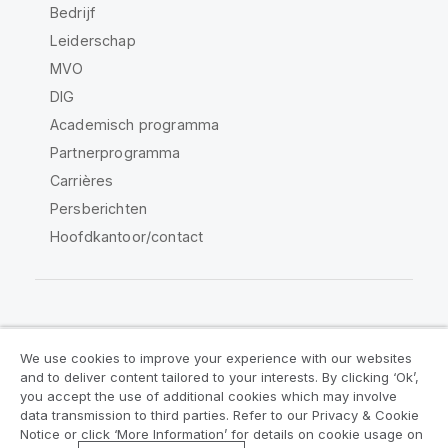
Bedrijf
Leiderschap
MVO
DIG
Academisch programma
Partnerprogramma
Carrières
Persberichten
Hoofdkantoor/contact
Qlik Community
We use cookies to improve your experience with our websites
and to deliver content tailored to your interests. By clicking ‘Ok’,
Juridische overeenkomsten
you accept the use of additional cookies which may involve
data transmission to third parties. Refer to our Privacy & Cookie
Productvoorwaarden
Legal Policies
Notice or click ‘More Information’ for details on cookie usage on
Legal Policies
Gebruiksvoorwaarden