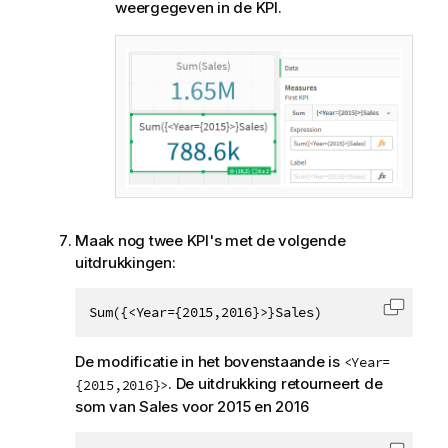
weergegeven in de
KPI
.
Maak nog twee KPI's met de volgende
uitdrukkingen:
Sum({<Year={2015,2016}>}Sales)
Code k
De modificatie in het bovenstaande is
<Year=
. De uitdrukking retourneert de
{2015,2016}>
som van
Sales
voor 2015 en 2016