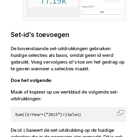
Set-id's toevoegen
De bovenstaande set-uitdrukkingen gebruiken
huidige selecties als basis, omdat geen id werd
gebruikt. Voeg vervolgens id's toe om het gedrag op
te geven wanneer u selecties maakt.
Doe het volgende:
Maak of kopieer op uw werkblad de volgende set-
uitdrukkingen:
Sum({$<Year={"2015"}>}Sales)
Code k
De id
baseert de set-uitdrukking op de huidige
$
selecties die in de gegevens zijn gemaakt. Dit is ook