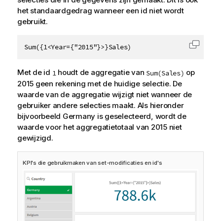
het standaardgedrag wanneer een id niet wordt
gebruikt.
Sum({1<Year={"2015"}>}Sales)
Code k
Met de id
houdt de aggregatie van
op
1
Sum(Sales)
2015 geen rekening met de huidige selectie. De
waarde van de aggregatie wijzigt niet wanneer de
gebruiker andere selecties maakt. Als hieronder
bijvoorbeeld
Germany
is geselecteerd, wordt de
waarde voor het aggregatietotaal van 2015 niet
gewijzigd.
KPI's die gebruikmaken van set-modificaties en id's