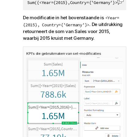
Sum({<Year={2015},Country={'Germany'}>} Sales)
Code k
De modificatie in het bovenstaande is
<Year=
. De uitdrukking
{2015}, Country={'Germany'}>
retourneert de som van
Sales
voor 2015,
waarbij 2015 kruist met
Germany
.
KPI's die gebruikmaken van set-modificaties