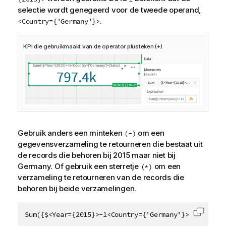
selectie wordt genegeerd voor de tweede operand,
.
<Country={'Germany'}>
KPI die gebruikmaakt van de operator plusteken (+)
Gebruik anders een minteken
om een
(-)
gegevensverzameling te retourneren die bestaat uit
de records die behoren bij 2015 maar niet bij
Germany
. Of gebruik een sterretje
om een
(*)
verzameling te retourneren van de records die
behoren bij beide verzamelingen.
Sum({$<Year={2015}>-1<Country={'Germany'}>}Sales)
Code k