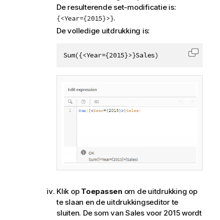
De resulterende set-modificatie is:
.
{<Year={2015}>}
De volledige uitdrukking is:
Sum({<Year={2015}>}Sales)
Code k
Klik op
Toepassen
om de uitdrukking op
te slaan en de uitdrukkingseditor te
sluiten. De som van
Sales
voor 2015 wordt