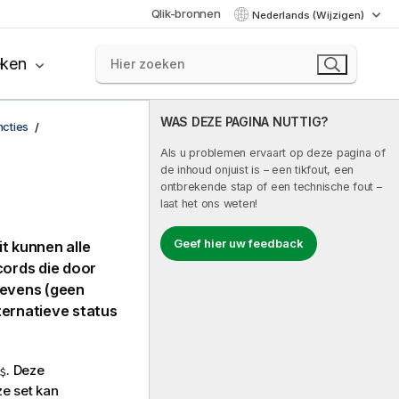
Qlik-bronnen
Nederlands (Wijzigen)
eken
WAS DEZE PAGINA NUTTIG?
ncties
Als u problemen ervaart op deze pagina of
de inhoud onjuist is – een tikfout, een
ontbrekende stap of een technische fout –
laat het ons weten!
Geef hier uw feedback
t kunnen alle
cords die door
egevens (geen
lternatieve status
. Deze
$
ze set kan