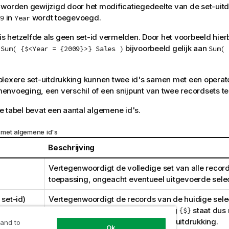
worden gewijzigd door het modificatiegedeelte van de set-uitd
in
wordt toegevoegd.
9
Year
is hetzelfde als geen set-id vermelden. Door het voorbeeld hier
g
bijvoorbeeld gelijk aan
Sum( {$<Year = {2009}>} Sales )
Sum( 
lexere set-uitdrukking kunnen twee id's samen met een operat
nvoeging, een verschil of een snijpunt van twee recordsets t
 tabel bevat een aantal algemene id's.
met algemene id's
Beschrijving
Vertegenwoordigt de volledige set van alle record
toepassing, ongeacht eventueel uitgevoerde selec
 set-id)
Vertegenwoordigt de records van de huidige selec
standaard-state. De set-uitdrukking
{$}
staat dus 
aan het niet aangeven van een set-uitdrukking.
 and to
Ok