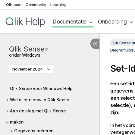
Qlik.com
Community
Learning
Documentatie
Onboarding
Qlik Sense 
Qlik Sense
®
Diagramuitdr
onder
Windows
Set-I
November 2024
Een set-id
Qlik Sense voor Windows Help
gegevens z
een select
Wat is er nieuw in Qlik Sense
selectie),
Aan de slag met Qlik Sense
zijn.
maken
In het voor
Gegevens beheren
vertegenwoo