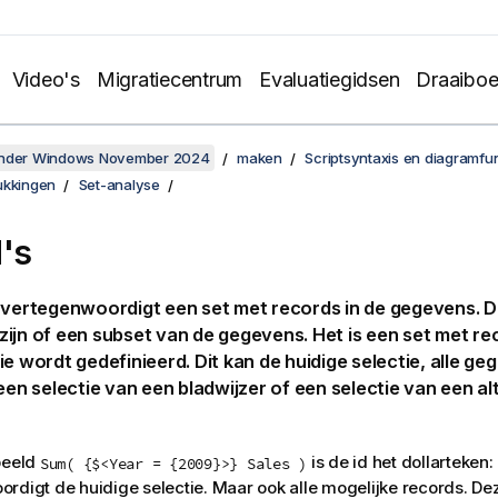
Video's
Migratiecentrum
Evaluatiegidsen
Draaibo
onder Windows November 2024
maken
Scriptsyntaxis en diagramfu
ukkingen
Set-analyse
d's
 vertegenwoordigt een set met records in de gegevens. Di
ijn of een subset van de gegevens. Het is een set met re
ie wordt gedefinieerd. Dit kan de huidige selectie, alle g
 een selectie van een bladwijzer of een selectie van een a
beeld
is de id het dollarteken:
Sum( {$<Year = {2009}>} Sales )
rdigt de huidige selectie. Maar ook alle mogelijke records. De