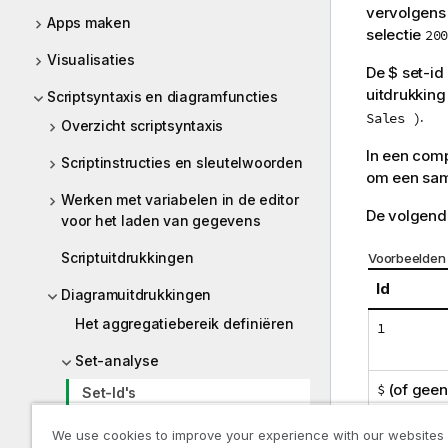
vervolgens 
Apps maken
selectie
200
Visualisaties
De
$
set-id 
uitdrukkin
Scriptsyntaxis en diagramfuncties
.
Sales )
Overzicht scriptsyntaxis
In een comp
Scriptinstructies en sleutelwoorden
om een same
Werken met variabelen in de editor
De volgende
voor het laden van gegevens
Scriptuitdrukkingen
Voorbeelden 
Id
Diagramuitdrukkingen
Het aggregatiebereik definiëren
1
Set-analyse
$
(of geen
Set-Id's
Set-operatoren
We use cookies to improve your experience with our websites