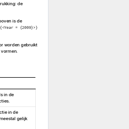
rukking: de
boven is de
{<Year = {2009}>}
or worden gebruikt
e vormen.
s in de
ties.
tie in de
meestal gelijk